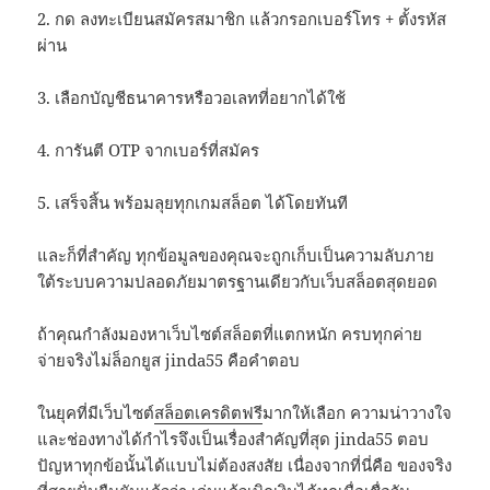
2. กด ลงทะเบียนสมัครสมาชิก แล้วกรอกเบอร์โทร + ตั้งรหัส
ผ่าน
3. เลือกบัญชีธนาคารหรือวอเลทที่อยากได้ใช้
4. การันตี OTP จากเบอร์ที่สมัคร
5. เสร็จสิ้น พร้อมลุยทุกเกมสล็อต ได้โดยทันที
และก็ที่สำคัญ ทุกข้อมูลของคุณจะถูกเก็บเป็นความลับภาย
ใต้ระบบความปลอดภัยมาตรฐานเดียวกับเว็บสล็อตสุดยอด
ถ้าคุณกำลังมองหาเว็บไซต์สล็อตที่แตกหนัก ครบทุกค่าย
จ่ายจริงไม่ล็อกยูส jinda55 คือคำตอบ
ในยุคที่มีเว็บไซต์
สล็อตเครดิตฟรี
มากให้เลือก ความน่าวางใจ
และช่องทางได้กำไรจึงเป็นเรื่องสำคัญที่สุด jinda55 ตอบ
ปัญหาทุกข้อนั้นได้แบบไม่ต้องสงสัย เนื่องจากที่นี่คือ ของจริง