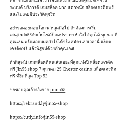
ที่สายปั่นยืนยันแล้วว่า เล่นแล้วเบิกเงินได้ทุกเมื่อเชื่อวัน
ระบบดี บริการดี เกมสล็อต มาก แตกหนัก สล็อตเครดิตฟรี
และไม่เคยมีประวัติทุจริต
อย่ารอคอยมอบโอกาสหลุดมือไป ถ้าต้องการเริ่ม
เล่นjinda55กับเว็บไซต์ป้อมปราการหัวใจได้ทุกไม้ ทุกยอดที่
คุณเล่น พร้อมถอนผลกำไรได้จริง สมัครเลยเวลานี้ สล็อต
เครดิตฟรี แล้วพิสูจน์ด้วยตัวคุณเอง!
ท้าพิสูจน์! เกมสล็อตที่คนเล่นเยอะที่สุดแห่งปี สล็อตเครดิต
ฟรี Jin55.shop 7 ตุลาคม 25 Chester casino สล็อตเครดิต
ฟรี ที่ฮิตที่สุด Top 52
ขอขอบคุณอ้างอิงจาก
jinda55
https://rebrand.ly/jin55-shop
https://cutly.info/jin55-shop