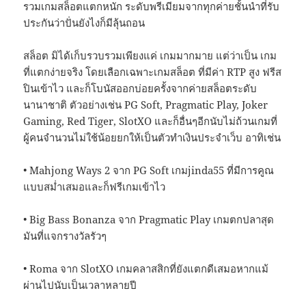
รวมเกมสล็อตแตกหนัก ระดับพรีเมียมจากทุกค่ายชั้นนำที่รับ
ประกันว่าปั่นยังไงก็มีลุ้นถอน
สล็อต มิได้เก็บรวบรวมเพียงแค่ เกมมากมาย แต่ว่าเป็น เกม
ที่แตกง่ายจริง โดยเลือกเฉพาะเกมสล็อต ที่มีค่า RTP สูง ฟรีส
ปินเข้าไว และก็โบนัสออกบ่อยครั้งจากค่ายสล็อตระดับ
นานาชาติ ตัวอย่างเช่น PG Soft, Pragmatic Play, Joker
Gaming, Red Tiger, SlotXO และก็อื่นๆอีกนับไม่ถ้วนเกมที่
ผู้คนจำนวนไม่ใช้น้อยยกให้เป็นตัวทำเงินประจำเว็บ อาทิเช่น
• Mahjong Ways 2 จาก PG Soft เกมjinda55 ที่มีการคูณ
แบบสม่ำเสมอและก็ฟรีเกมเข้าไว
• Big Bass Bonanza จาก Pragmatic Play เกมตกปลาสุด
มันที่แจกรางวัลรัวๆ
• Roma จาก SlotXO เกมคลาสสิกที่ยังแตกดีเสมอหากแม้
ผ่านไปนับเป็นเวลาหลายปี