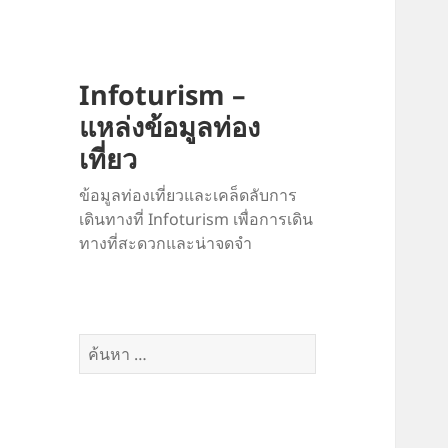
Infoturism –
แหล่งข้อมูลท่อง
เที่ยว
ข้อมูลท่องเที่ยวและเคล็ดลับการ
เดินทางที่ Infoturism เพื่อการเดิน
ทางที่สะดวกและน่าจดจำ
ค้นหา
สำหรับ: