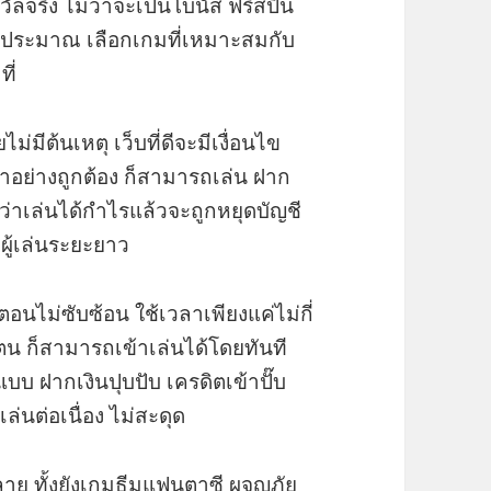
ัลจริง ไม่ว่าจะเป็นโบนัส ฟรีสปิน
บประมาณ เลือกเกมที่เหมาะสมกับ
ี่
มีต้นเหตุ เว็บที่ดีจะมีเงื่อนไข
กาอย่างถูกต้อง ก็สามารถเล่น ฝาก
ว่าเล่นได้กำไรแล้วจะถูกหยุดบัญชี
ับผู้เล่นระยะยาว
นตอนไม่ซับซ้อน ใช้เวลาเพียงแค่ไม่กี่
วตน ก็สามารถเข้าเล่นได้โดยทันที
แบบ ฝากเงินปุบปับ เครดิตเข้าปั๊บ
เล่นต่อเนื่อง ไม่สะดุด
ลาย ทั้งยังเกมธีมแฟนตาซี ผจญภัย