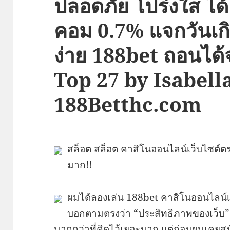
ปลอดภัย โปร่งใส ได้เ
คอม 0.7% แจกวันเก
ง่าย 188bet ถอนได้จร
Top 27 by Isabell
188Betthc.com
สล็อต
สล็อต คาสิโนออนไลน์เว็บไซต์ต
มาก!!
ผมได้ลองเล่น 188bet คาสิโนออนไลน์
บอกตามตรงว่า “ประสิทธิภาพของเว็บ”
มากกว่าที่คิดไว้เยอะมาก แต่ก่อนผมเคยสมั