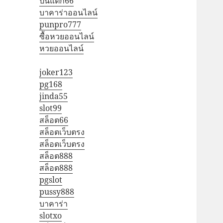
ปั่นแตก66
บาคาร่าออนไลน์
punpro777
ซื้อหวยออนไลน์
หวยออนไลน์
joker123
pg168
jinda55
slot99
สล็อต66
สล็อตเว็บตรง
สล็อตเว็บตรง
สล็อต888
สล็อต888
pgslot
pussy888
บาคาร่า
slotxo