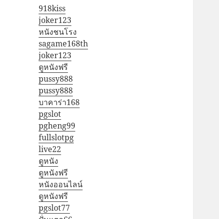
918kiss
joker123
หนังชนโรง
sagame168th
joker123
ดูหนังฟรี
pussy888
pussy888
บาคาร่า168
pgslot
pgheng99
fullslotpg
live22
ดูหนัง
ดูหนังฟรี
หนังออนไลน์
ดูหนังฟรี
pgslot77