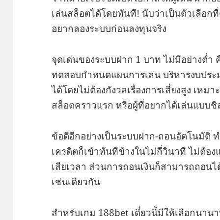
เล่นสล็อตได้โดยทันที! นับว่าเป็นตัวเลือกที่ต
อยากลองระบบก่อนลงทุนจริง
จุดเด่นของระบบฝาก 1 บาท ไม่มีอย่างต่ำ ค
ทดสอบกำหนดแผนการเล่น บริหารงบประ
ได้โดยไม่ต้องกังวลเรื่องการเสี่ยงสูง เหมาะ
สล็อตคราวแรก หรือผู้ที่อยากได้เล่นแบบชิล
ข้อดีอีกอย่างเป็นระบบฝาก-ถอนอัตโนมัติ ทำ
เครดิตก็เข้าทันทีข้างในไม่กี่วินาที ไม่ต้
เสียเวลา ส่วนการถอนเงินก็สามารถถอนได
เช่นเดียวกัน
สำหรับเกม 188bet เดี๋ยวนี้มีให้เลือกนานา