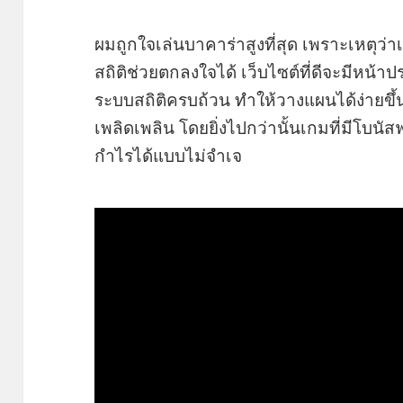
ผมถูกใจเล่นบาคาร่าสูงที่สุด เพราะเหตุว่าเ
สถิติช่วยตกลงใจได้ เว็บไซต์ที่ดีจะมีหน้า
ระบบสถิติครบถ้วน ทำให้วางแผนได้ง่ายขึ้น
เพลิดเพลิน โดยยิ่งไปกว่านั้นเกมที่มีโบนัส
กำไรได้แบบไม่จำเจ