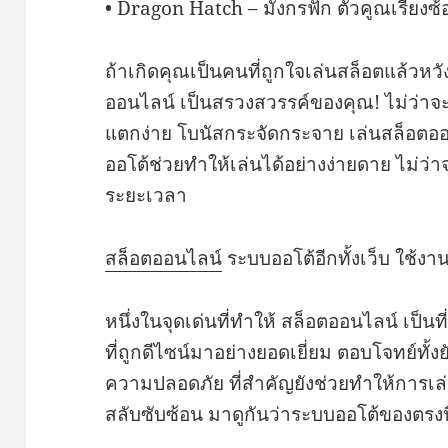
• Dragon Hatch – มังกรฟัก ตัวคูณเรียงซ้
ถ้าเกิดคุณเป็นคนที่ถูกใจเล่นสล็อตแล้วห
ออนไลน์ เป็นสรวงสวรรค์ของคุณ! ไม่ว่าจะ
แตกง่าย โบนัสกระจัดกระจาย เล่นสล็อตออน
ออโต้ช่วยทำให้เล่นได้อย่างง่ายดาย ไม่ว่
ระยะเวลา
สล็อตออนไลน์
ระบบออโต้อีกทั้งเว็บ ใช้ง
หนึ่งในจุดเด่นที่ทำให้ สล็อตออนไลน์ เป็นท
ที่ถูกดีไซน์มาอย่างยอดเยี่ยม ตอบโจทย์ทั้
ความปลอดภัย ที่สำคัญยังช่วยทำให้การเล่น
สลับซับซ้อน มาดูกันว่าระบบออโต้ของตรงนี