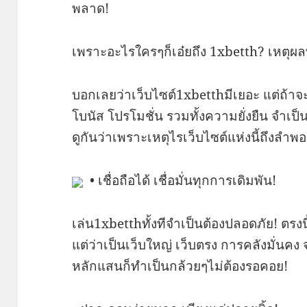
พลาด!
เพราะอะไรใครๆก็เอ๋ยถึง 1xbetth? เหตุผล
บอกเลยว่าเว็บไซต์1xbetthมีเยอะ แต่ถ้าจะใ
โบนัส โปรโมชั่น รวมทั้งความยั่งยืน จำเป็
ดูกันว่าเพราะเหตุไรเว็บไซต์แห่งนี้ถึงลำพอ
• เชื่อถือได้ เชื่อมั่นทุกการเดิมพัน!
เล่น1xbetthทั้งทีจำเป็นต้องปลอดภัย! ตรงนี
แต่ว่าเป็นเว็บใหญ่ เว็บตรง การคลังมั่นคง
หลักแสนก็ทำเป็นกล้วยๆไม่ต้องรอคอย!