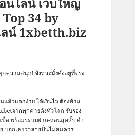
อนไลน์ เว็บใหญ่
 Top 34 by
ลน์ 1xbetth.biz
ความสนุก! จังหวะมั่งคั่งอยู่ที่ตรง
นแล้วแตกง่าย ได้เงินไว ต้องห้าม
betจากทุกค่ายดังทั่วโลก รับรอง
่าเบื่อ พร้อมระบบฝาก-ถอนสุดล้ำ ทำ
สอย บอกเลยว่าสายปั่นไม่สมควร