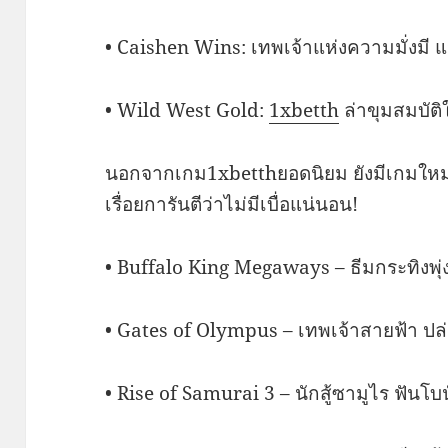
• Caishen Wins: เทพเจ้าแห่งความมั่งมี แ
• Wild West Gold:
1xbetth
ล่าขุมสมบัต
นอกจากเกม1xbetthยอดนิยม ยังมีเกมใหม่
เรื่อยการันตีว่าไม่มีเบื่อแน่นอน!
• Buffalo King Megaways – ธีมกระทิงพุ่ง
• Gates of Olympus – เทพเจ้าสายฟ้า ปล่
• Rise of Samurai 3 – นักสู้ซามูไร ฟันโบ