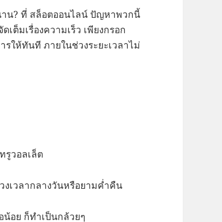
าน? ที่ สล็อตออนไลน์ ปัญหาพวกนี้
ดเต็มเรื่องความเร็ว เพียงกรอก
ารให้ทันที ภายในช่วงระยะเวลาไม่
ทรูวอลเล็ต
ช่วงเวลากลางวันหรือยามค่ำคืน
อน้อย ก็ทำเป็นกล้วยๆ