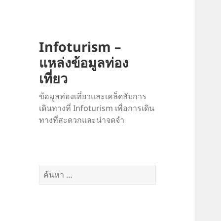
Infoturism –
แหล่งข้อมูลท่อง
เที่ยว
ข้อมูลท่องเที่ยวและเคล็ดลับการ
เดินทางที่ Infoturism เพื่อการเดิน
ทางที่สะดวกและน่าจดจำ
ค้นหา
สำหรับ: