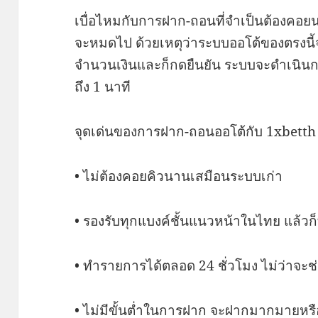
เบื่อไหมกับการฝาก-ถอนที่จำเป็นต้องคอยน
จะหมดไป ด้วยเหตุว่าระบบออโต้ของตรงนี้จั
จำนวนเงินและก็กดยืนยัน ระบบจะดำเนินก
ถึง 1 นาที
จุดเด่นของการฝาก-ถอนออโต้กับ 1xbetth
• ไม่ต้องคอยคิวนานเสมือนระบบเก่า
• รองรับทุกแบงค์ชั้นแนวหน้าในไทย แล้วก็
• ทำรายการได้ตลอด 24 ชั่วโมง ไม่ว่าจะ
• ไม่มีขั้นต่ำในการฝาก จะฝากมากมายหรื