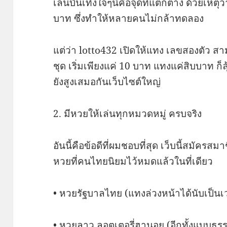
เล่นบันเทิงใจๆนี่คือจุดที่แตกต่าง ด้วยเหตุ
บาท ซึ่งทำให้หลายคนไม่กล้าทดลอง
แต่ว่า lotto432 เปิดให้แทง เลขสองตัว สามต
ชุด เริ่มเพียงแค่ 10 บาท แทงแค่สิบบาท ก็ลุ
ยังสูงเสมอกันเว็บไซต์ใหญ่
2. มีหวยให้เล่นทุกหมวดหมู่ ครบจริง
อันนี้คือข้อดีที่ผมชอบที่สุด เว็บนี้สมัคร
หวยที่คนไทยนิยมไว้หมดแล้วในที่เดียว
• หวยรัฐบาลไทย (แทงล่วงหน้าได้นับเป็น
• หวยลาว ลอตเตอรี่ฮานอย (อีกทั้งแบบธร