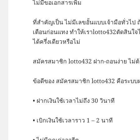
ไม่มีขอเอกสารเพิ่ม
ที่สำคัญเป็น ไม่มีเลขอั้นแบบเจ้ามือทั่วไป
เตือนก่อนแทง ทำให้เราlotto432ตัดสินใจได้
ได้ครึ่งเดียวหรือไม่
สมัครสมาชิก lotto432 ฝาก-ถอนง่าย ไม่
ข้อดีของ สมัครสมาชิก lotto432 คือระบบ
• ฝากเงินใช้เวลาไม่ถึง 30 วินาที
• เบิกเงินใช้เวลาราว 1 – 2 นาที
• ไม่มีคุณค่าจารีต