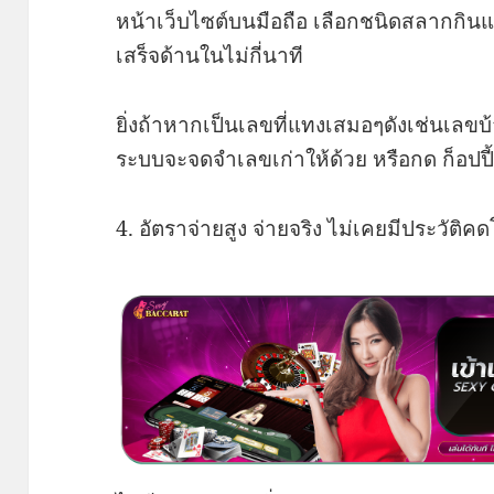
หน้าเว็บไซต์บนมือถือ เลือกชนิดสลากกินแ
เสร็จด้านในไม่กี่นาที
ยิ่งถ้าหากเป็นเลขที่แทงเสมอๆดังเช่นเลขบ
ระบบจะจดจำเลขเก่าให้ด้วย หรือกด ก็อปปี
4. อัตราจ่ายสูง จ่ายจริง ไม่เคยมีประวัติค