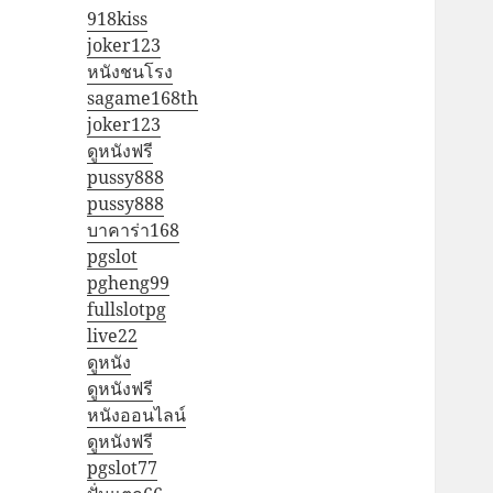
918kiss
joker123
หนังชนโรง
sagame168th
joker123
ดูหนังฟรี
pussy888
pussy888
บาคาร่า168
pgslot
pgheng99
fullslotpg
live22
ดูหนัง
ดูหนังฟรี
หนังออนไลน์
ดูหนังฟรี
pgslot77