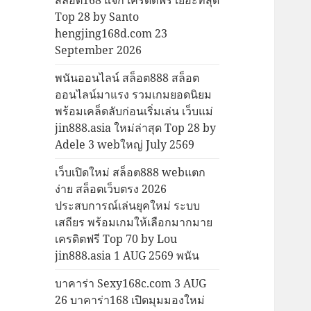
สล็อต168 แจก เครดิตฟรี เยอะที่สุด
Top 28 by Santo
hengjing168d.com 23
September 2026
พนันออนไลน์ สล็อต888 สล็อต
ออนไลน์มาแรง รวมเกมยอดนิยม
พร้อมเคล็ดลับก่อนเริ่มเล่น เว็บแม่
jin888.asia ใหม่ล่าสุด Top 28 by
Adele 3 webใหญ่ July 2569
เว็บเปิดใหม่ สล็อต888 webแตก
ง่าย สล็อตเว็บตรง 2026
ประสบการณ์เล่นยุคใหม่ ระบบ
เสถียร พร้อมเกมให้เลือกมากมาย
เครดิตฟรี Top 70 by Lou
jin888.asia 1 AUG 2569 พนัน
บาคาร่า Sexy168c.com 3 AUG
26 บาคาร่า168 เปิดมุมมองใหม่