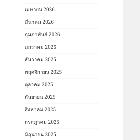
เมษายน 2026
มีนาคม 2026
กุมภาพันธ์ 2026
มกราคม 2026
ธันวาคม 2025
พฤศจิกายน 2025
ตุลาคม 2025
กันยายน 2025
สิงหาคม 2025
กรกฎาคม 2025
มิถุนายน 2025