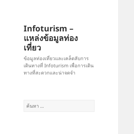
Infoturism –
แหล่งข้อมูลท่อง
เที่ยว
ข้อมูลท่องเที่ยวและเคล็ดลับการ
เดินทางที่ Infoturism เพื่อการเดิน
ทางที่สะดวกและน่าจดจำ
ค้นหา
สำหรับ: