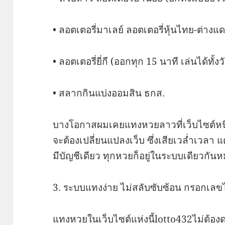
• ลอตเตอรี่มาเลย์ ลอตเตอรี่หุ้นไทย-ต่างแ
• ลอตเตอรี่ยี่กี (ออกทุก 15 นาที เล่นได้ทั้งว
• สลากกินแบ่งออมสิน ธกส.
บางโอกาสผมเคยแทงหวยลาวที่เว็บไซต์หนึ่ง 
จะต้องเปลี่ยนแปลงเว็บ ซึ่งเสียเวล่ำเวลา 
มีบัญชีเดียว ทุกหวยก็อยู่ในระบบเดียวกัน
3. ระบบแทงง่าย ไม่สลับซับซ้อน กรอกเลข
แทงหวยในเว็บไซต์แห่งนี้lotto432ไม่ต้อง