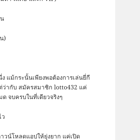
ดน
ัน)
แม้กระนั้นเพียงพอต้องการเล่นยี่กี
แต่ว่ากับ สมัครสมาชิก lotto432 แค่
หมด จบครบในที่เดียวจริงๆ
ไว
ดาวน์โหลดแอปให้ยุ่งยาก แค่เปิด