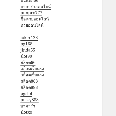
ปั่นแตก66
บาคาร่าออนไลน์
punpro777
ซื้อหวยออนไลน์
หวยออนไลน์
joker123
pg168
jinda55
slot99
สล็อต66
สล็อตเว็บตรง
สล็อตเว็บตรง
สล็อต888
สล็อต888
pgslot
pussy888
บาคาร่า
slotxo