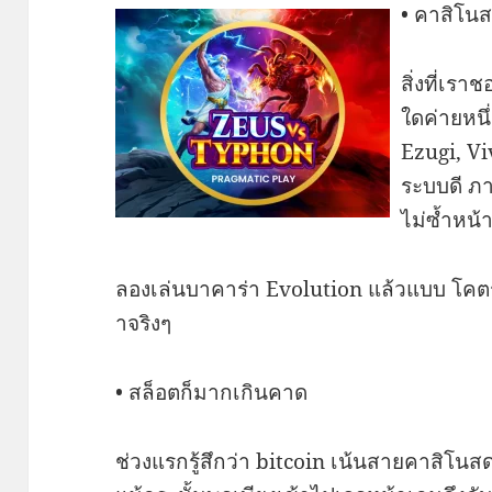
• คาสิโน
สิ่งที่เร
ใดค่ายหนึ่
Ezugi, Vi
ระบบดี ภา
ไม่ซ้ำหน้
ลองเล่นบาคาร่า Evolution แล้วแบบ โคตร
าจริงๆ
• สล็อตก็มากเกินคาด
ช่วงแรกรู้สึกว่า bitcoin เน้นสายคาสิโนส