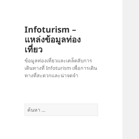
Infoturism –
แหล่งข้อมูลท่อง
เที่ยว
ข้อมูลท่องเที่ยวและเคล็ดลับการ
เดินทางที่ Infoturism เพื่อการเดิน
ทางที่สะดวกและน่าจดจำ
ค้นหา
สำหรับ: