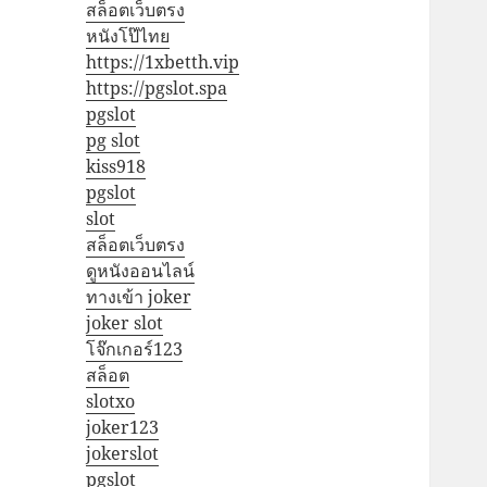
สล็อตเว็บตรง
หนังโป๊ไทย
https://1xbetth.vip
https://pgslot.spa
pgslot
pg slot
kiss918
pgslot
slot
สล็อตเว็บตรง
ดูหนังออนไลน์
ทางเข้า joker
joker slot
โจ๊กเกอร์123
สล็อต
slotxo
joker123
jokerslot
pgslot