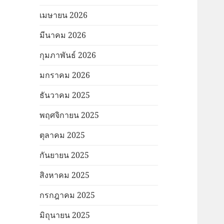
เมษายน 2026
มีนาคม 2026
กุมภาพันธ์ 2026
มกราคม 2026
ธันวาคม 2025
พฤศจิกายน 2025
ตุลาคม 2025
กันยายน 2025
สิงหาคม 2025
กรกฎาคม 2025
มิถุนายน 2025