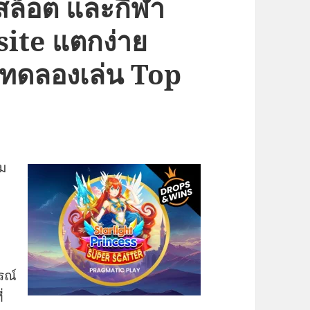
 สล็อต และกีฬา
site แตกง่าย
่ ทดลองเล่น Top
ยม
รณ์
่