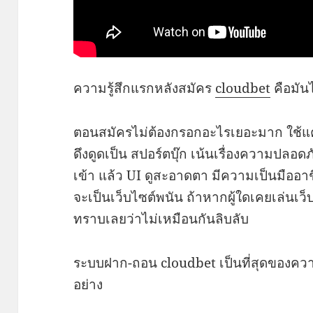
ความรู้สึกแรกหลังสมัคร
cloudbet
คือมัน
ตอนสมัครไม่ต้องกรอกอะไรเยอะมาก ใช้แค่เม
ดึงดูดเป็น สปอร์ตบุ๊ก เน้นเรื่องความปลอดภ
เข้า แล้ว UI ดูสะอาดตา มีความเป็นมืออ
จะเป็นเว็บไซต์พนัน ถ้าหากผู้ใดเคยเล่นเว
ทราบเลยว่าไม่เหมือนกันลิบลับ
ระบบฝาก-ถอน cloudbet เป็นที่สุดของควา
อย่าง