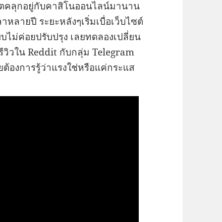
ิตคลุกอยู่กับคาสิโนออนไลน์มานาน
ลาหลายปี ระยะหลังๆเริ่มเบื่อเว็บไซต์
ะบบไม่ค่อยปรับปรุง เลยทดลองเปลี่ยน
รีวิวใน Reddit กับกลุ่ม Telegram
ยต้องการรู้ว่าแรงใช่หรือแค่กระแส