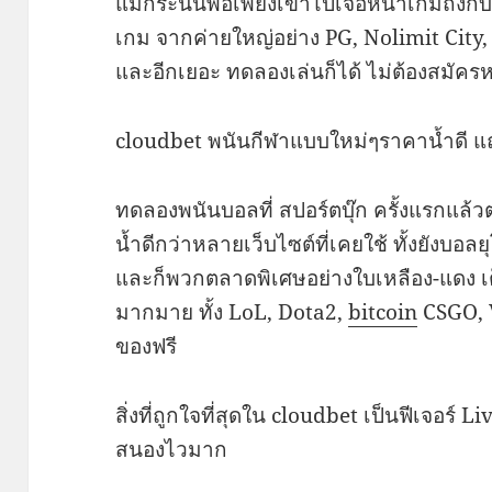
แม้กระนั้นพอเพียงเข้าไปเจอหน้าเกมถึงกับ
เกม จากค่ายใหญ่อย่าง PG, Nolimit City,
และอีกเยอะ ทดลองเล่นก็ได้ ไม่ต้องสมัค
cloudbet พนันกีฬาแบบใหม่ๆราคาน้ำดี แถ
ทดลองพนันบอลที่ สปอร์ตบุ๊ก ครั้งแรกแล้
น้ำดีกว่าหลายเว็บไซต์ที่เคยใช้ ทั้งยัง
และก็พวกตลาดพิเศษอย่างใบเหลือง-แดง เต
มากมาย ทั้ง LoL, Dota2,
bitcoin
CSGO, V
ของฟรี
สิ่งที่ถูกใจที่สุดใน cloudbet เป็นฟีเจอร์ L
สนองไวมาก