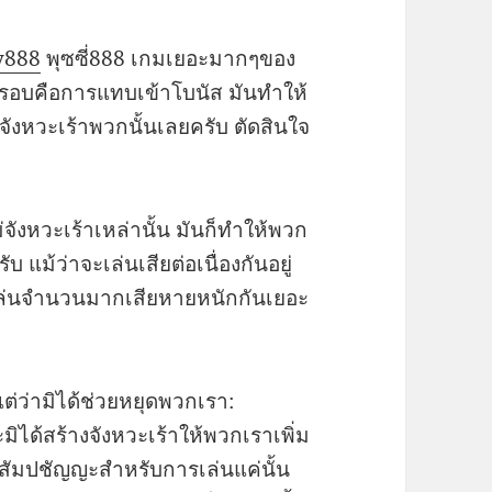
y888
พุซซี่888 เกมเยอะมากๆของ
่ละรอบคือการแทบเข้าโบนัส มันทำให้
จังหวะเร้าพวกนั้นเลยครับ ตัดสินใจ
่จังหวะเร้าเหล่านั้น มันก็ทำให้พวก
 แม้ว่าจะเล่นเสียต่อเนื่องกันอยู่
ผู้เล่นจำนวนมากเสียหายหนักกันเยอะ
่ว่ามิได้ช่วยหยุดพวกเรา:
ด้สร้างจังหวะเร้าให้พวกเราเพิ่ม
ติสัมปชัญญะสำหรับการเล่นแค่นั้น