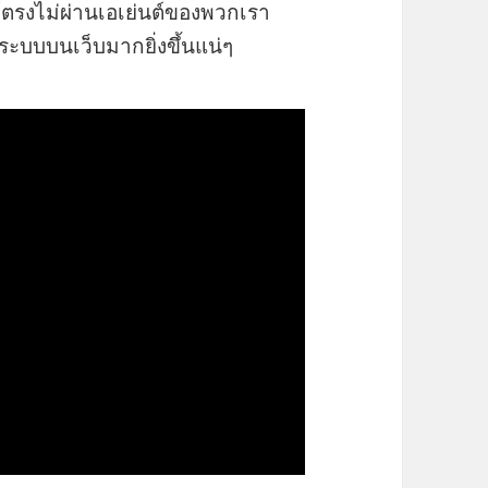
์ตรงไม่ผ่านเอเย่นต์ของพวกเรา
ะบบบนเว็บมากยิ่งขึ้นแน่ๆ