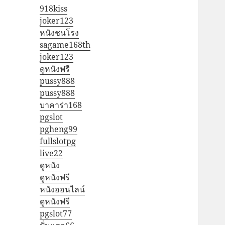
918kiss
joker123
หนังชนโรง
sagame168th
joker123
ดูหนังฟรี
pussy888
pussy888
บาคาร่า168
pgslot
pgheng99
fullslotpg
live22
ดูหนัง
ดูหนังฟรี
หนังออนไลน์
ดูหนังฟรี
pgslot77