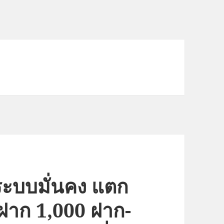
ระบบมั่นคง แตก
ดฝาก 1,000 ฝาก-