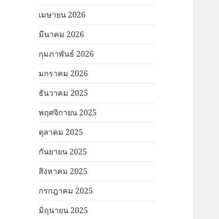
เมษายน 2026
มีนาคม 2026
กุมภาพันธ์ 2026
มกราคม 2026
ธันวาคม 2025
พฤศจิกายน 2025
ตุลาคม 2025
กันยายน 2025
สิงหาคม 2025
กรกฎาคม 2025
มิถุนายน 2025