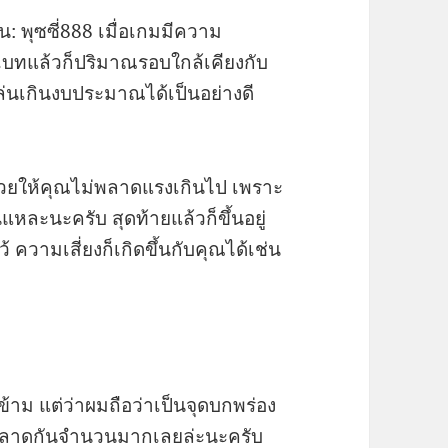
น: พุซซี่888 เมื่อเกมมีความ
บทแล้วก็ปริมาณรอบใกล้เคียงกับ
ล่นเกินงบประมาณได้เป็นอย่างดี
ช่วยให้คุณไม่พลาดแรงเกินไป เพราะ
นแหละนะครับ สุดท้ายแล้วก็ขึ้นอยู่
 ความเสี่ยงก็เกิดขึ้นกับคุณได้เช่น
ข้าม แต่ว่าผมถือว่าเป็นจุดบกพร่อง
อยพลาดกันจำนวนมากเลยล่ะนะครับ