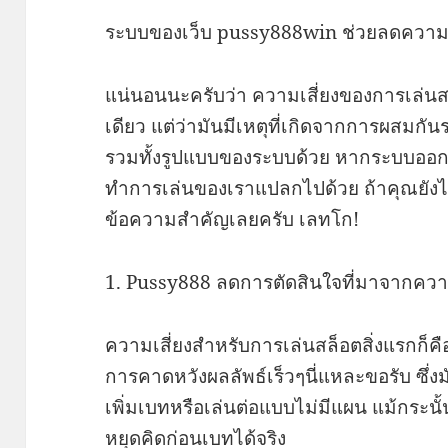
ระบบของเว็บ pussy888win ช่วยลดความเ
แน่นอนนะครับว่า ความเสี่ยงของการเล่นส
เดียว แต่ว่ามันมีเหตุที่เกิดจากการผสมก
รวมทั้งรูปแบบของระบบด้วย หากระบบออกแบ
ทำการเล่นของเราแปลกไปด้วย ถ้าคุณยังไม่
ข้อความสำคัญเลยครับ เลทโก!
1. Pussy888 ลดการตัดสินใจที่มาจากควา
ความเสี่ยงสำหรับการเล่นสล็อตสิ่งแรกก็ค
การคาดหวังผลลัพธ์เร็วๆนี่แหละขอรับ ซึ่
เพิ่มเบทหรือเล่นต่อแบบไม่มีแผน แม้กระนั
หยุดคิดก่อนเบทได้จริง