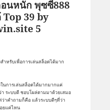
อนหนัก พุซซี่888
้ Top 39 by
in.site 5
งสำหรับเพื่อการเล่นสล็อตได้มาก
ยงในการเล่นสล็อตได้มากมากแค่
ำว่า ระบบดี ชอบโผล่ตามมาด้วยเสมอ
แต่ว่าคำถามก็คือ แล้วระบบดีๆที่ว่า
้อยแค่ไหน