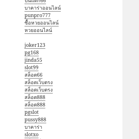
ปั่นแตก66
บาคาร่าออนไลน์
punpro777
ซื้อหวยออนไลน์
หวยออนไลน์
joker123
pg168
jinda55
slot99
สล็อต66
สล็อตเว็บตรง
สล็อตเว็บตรง
สล็อต888
สล็อต888
pgslot
pussy888
บาคาร่า
slotxo