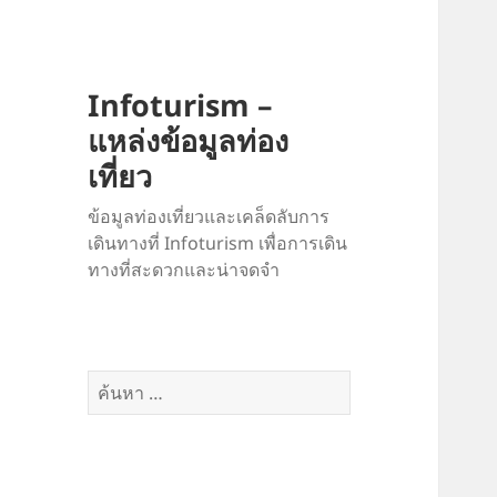
Infoturism –
แหล่งข้อมูลท่อง
เที่ยว
ข้อมูลท่องเที่ยวและเคล็ดลับการ
เดินทางที่ Infoturism เพื่อการเดิน
ทางที่สะดวกและน่าจดจำ
ค้นหา
สำหรับ: