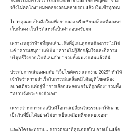
จริงไม่คดโกง” ผมทดลองถอนหลายรอบแล้ว เงินเข้าทุกหน
ไม่ว่าคุณจะเป็นมือใหม่ที่อยากลอง หรือเซียนสล็อตที่มองหา
เว็บมั่นคง เว็บไซต์แห่งนี้เป็นคำตอบครับผม
เพราะเหตุว่าท้ายที่สุดแล้ว… สิ่งที่ผู้เล่นทุกคนต้องการ ไม่ใช่
แค่ “ความสนุก” แต่เป็น “ความไม่รู้สึกกลุ้มใจและก็ความ
บริสุทธิ์ใจจากเว็บที่เล่นด้วย” รวมทั้งผมเจอมันแล้วที่นี่
ประสบการณ์ของผมกับ “เว็บไซต์ตรง แตกง่าย 2025” ทำให้
เข้าใจว่าความสำเร็จในการเล่นสล็อตมิได้อยู่ที่โชคเพียง
อย่างเดียว แต่อยู่ที่ “การเลือกแพลตฟอร์มที่ถูกต้อง” รวมทั้ง
“ทราบจังหวะของตัวเอง”
เพราะว่าทุกการกดสปินมีโอกาสเปลี่ยนวันธรรมดาให้กลาย
เป็นวันที่ยิ้มได้อย่างไม่ยากเย็นเหมือนที่ผมเคยเจอมา
และก็ใครจะทราบ… คราวต่อมาที่คุณกดสปิน อาจเป็นแจ็ค