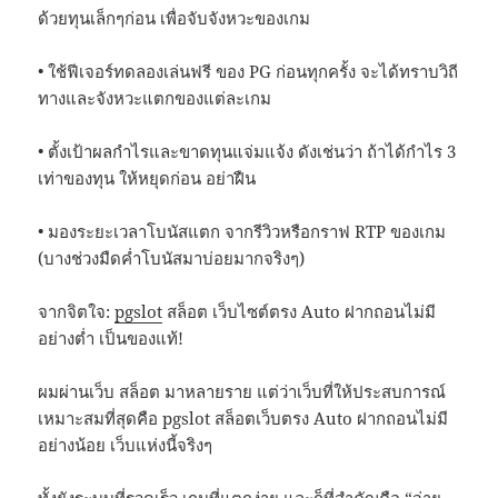
ด้วยทุนเล็กๆก่อน เพื่อจับจังหวะของเกม
• ใช้ฟีเจอร์ทดลองเล่นฟรี ของ PG ก่อนทุกครั้ง จะได้ทราบวิถี
ทางและจังหวะแตกของแต่ละเกม
• ตั้งเป้าผลกำไรและขาดทุนแจ่มแจ้ง ดังเช่นว่า ถ้าได้กำไร 3
เท่าของทุน ให้หยุดก่อน อย่าฝืน
• มองระยะเวลาโบนัสแตก จากรีวิวหรือกราฟ RTP ของเกม
(บางช่วงมืดค่ำโบนัสมาบ่อยมากจริงๆ)
จากจิตใจ:
pgslot
สล็อต เว็บไซต์ตรง Auto ฝากถอนไม่มี
อย่างต่ำ เป็นของแท้!
ผมผ่านเว็บ สล็อต มาหลายราย แต่ว่าเว็บที่ให้ประสบการณ์
เหมาะสมที่สุดคือ pgslot สล็อตเว็บตรง Auto ฝากถอนไม่มี
อย่างน้อย เว็บแห่งนี้จริงๆ
ทั้งยังระบบที่รวดเร็ว เกมที่แตกง่าย และก็ที่สำคัญคือ “จ่าย