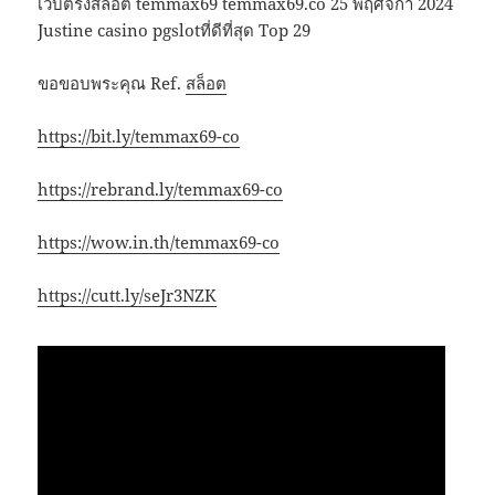
เว็บตรงสล็อต temmax69 temmax69.co 25 พฤศจิกา 2024
Justine casino pgslotที่ดีที่สุด Top 29
ขอขอบพระคุณ Ref.
สล็อต
https://bit.ly/temmax69-co
https://rebrand.ly/temmax69-co
https://wow.in.th/temmax69-co
https://cutt.ly/seJr3NZK