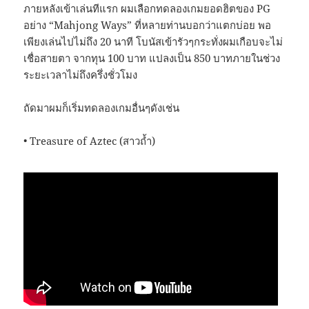
ภายหลังเข้าเล่นทีแรก ผมเลือกทดลองเกมยอดฮิตของ PG
อย่าง “Mahjong Ways” ที่หลายท่านบอกว่าแตกบ่อย พอ
เพียงเล่นไปไม่ถึง 20 นาที โบนัสเข้ารัวๆกระทั่งผมเกือบจะไม่
เชื่อสายตา จากทุน 100 บาท แปลงเป็น 850 บาทภายในช่วง
ระยะเวลาไม่ถึงครึ่งชั่วโมง
ถัดมาผมก็เริ่มทดลองเกมอื่นๆดังเช่น
• Treasure of Aztec (สาวถ้ำ)