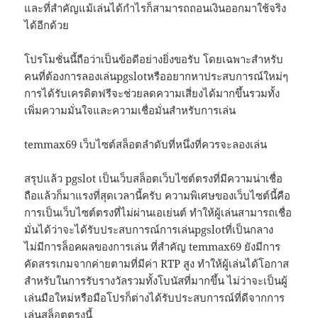
และที่สำคัญแม้เล่นได้กำไรก็สามารถถอนเงินออกมาใช้จริง
ได้อีกด้วย
โปรโมชั่นนี้ถือว่าเป็นข้อดีอย่างยิ่งขอรับ โดยเฉพาะสำหรับ
คนที่ต้องการลองเล่นpgslotหรืออยากหาประสบการณ์ใหม่ๆ
การได้รับเครดิตฟรีจะช่วยลดความเสี่ยงได้มากขึ้นรวมทั้ง
เพิ่มความมั่นใจและความเชื่อมั่นสำหรับการเล่น
temmax69 เว็บไซต์สล็อตลำดับที่หนึ่งที่ควรจะลองเล่น
สรุปแล้ว pgslot เป็นเว็บสล็อตเว็บไซต์ตรงที่มีความน่าเชื่อ
ถือแล้วก็มาแรงที่สุดเวลานี้ครับ ความพิเศษของเว็บไซต์นี้คือ
การเป็นเว็บไซต์ตรงที่ไม่ผ่านเอเย่นต์ ทำให้ผู้เล่นสามารถเชื่อ
มั่นได้ว่าจะได้รับประสบการณ์การเล่นpgslotที่เป็นกลาง
ไม่มีการล็อคผลของการเล่น ที่สำคัญ temmax69 ยังมีการ
คัดสรรเกมจากค่ายตามที่มีค่า RTP สูง ทำให้ผู้เล่นได้โอกาส
สำหรับในการรับรางวัลรวมทั้งโบนัสที่มากขึ้น ไม่ว่าจะเป็นผู้
เล่นมือใหม่หรือมือโปรก็ต่างได้รับประสบการณ์ที่ดีจากการ
เล่นสล็อตตรงนี้