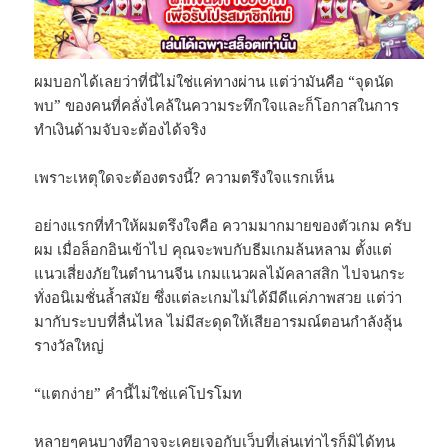
ผมบอกได้เลยว่าที่นี่ไม่ใช่แค่ทางผ่าน แต่ว่ามันคือ “จุดนัด
พบ” ของคนที่คลั่งไคล้ในความระทึกใจและก็โอกาสในการ
ทำเงินด้ามจับจะต้องได้จริง
เพราะเหตุใดจะต้องตรงนี้? ความตรึงใจแรกเห็น
อย่างแรกที่ทำให้ผมตรึงใจคือ ความมากมายของตัวเกม ครับ
ผม เมื่อล็อกอินเข้าไป คุณจะพบกับธีมเกมล้นหลาม ตั้งแต่
แนวเสี่ยงภัยในตำนานจีน เกมแนวผลไม้คลาสสิก ไปจนกระ
ทั่งอนิเมชั่นล้ำสมัย ซึ่งแต่ละเกมไม่ได้มีดีแค่ภาพสวย แต่ว่า
มากับระบบที่ลื่นไหล ไม่มีสะดุดให้เสียอารมณ์ตอนกำลังลุ้น
รางวัลใหญ่
“แตกง่าย” คำนี้ไม่ใช่แค่โปรโมท
หลายๆคนบางทีอาจจะเคยเจอกับเว็บที่เล่นเท่าไรก็มิได้ทุน