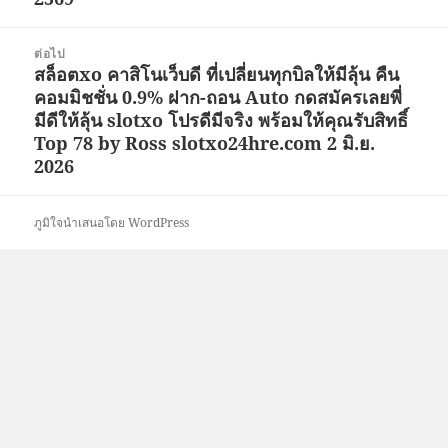
ต่อไป
สล็อตxo คาสิโนเว็บดี ที่เปลี่ยนทุกบิลให้มีลุ้น คืน
เรื่อง
คอมมิชชั่น 0.9% ฝาก-ถอน Auto กดสมัครเลยพี่
ต่อ
มีดีให้ลุ้น slotxo โปรดีมีจริง พร้อมให้คุณรับสิทธิ์
ไป:
Top 78 by Ross slotxo24hre.com 2 มิ.ย.
2026
ภูมิใจนำเสนอโดย WordPress