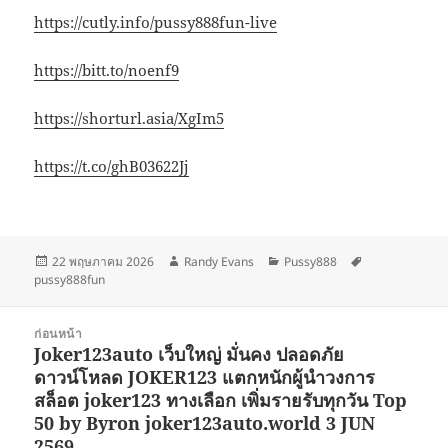
https://cutly.info/pussy888fun-live
https://bitt.to/noenf9
https://shorturl.asia/XgIm5
https://t.co/ghB03622Jj
เขียน
ผู้
หมวด
ป้าย
22 พฤษภาคม 2026
Randy Evans
Pussy888
เมื่อ
เขียน
หมู่
กำกับ
pussy888fun
แนะแนว
ก่อนหน้า
เรื่อง
Joker123auto เว็บใหญ่ มั่นคง ปลอดภัย
เรื่อง
ดาวน์โหลด JOKER123 แตกหนักผู้นำวงการ
ก่อน
สล็อต joker123 ทางเลือก เพิ่มรายรับทุกวัน Top
หน้า:
50 by Byron joker123auto.world 3 JUN
2569