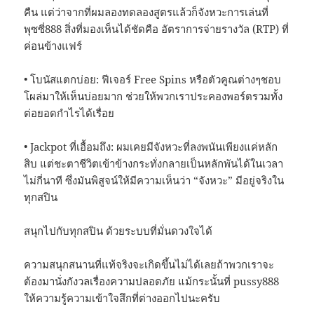
คืน แต่ว่าจากที่ผมลองทดลองสูตรแล้วก็จังหวะการเล่นที่
พุซซี่888 สิ่งที่มองเห็นได้ชัดคือ อัตราการจ่ายรางวัล (RTP) ที่
ค่อนข้างแฟร์
• โบนัสแตกบ่อย: ฟีเจอร์ Free Spins หรือตัวคูณต่างๆชอบ
โผล่มาให้เห็นบ่อยมาก ช่วยให้พวกเราประคองพอร์ตรวมทั้ง
ต่อยอดกำไรได้เรื่อย
• Jackpot ที่เอื้อมถึง: ผมเคยมีจังหวะที่ลงพนันเพียงแค่หลัก
สิบ แต่ชะตาชีวิตเข้าข้างกระทั่งกลายเป็นหลักพันได้ในเวลา
ไม่กี่นาที ซึ่งมันพิสูจน์ให้มีความเห็นว่า “จังหวะ” มีอยู่จริงใน
ทุกสปิน
สนุกไปกับทุกสปิน ด้วยระบบที่มั่นดวงใจได้
ความสนุกสนานที่แท้จริงจะเกิดขึ้นไม่ได้เลยถ้าพวกเราจะ
ต้องมานั่งกังวลเรื่องความปลอดภัย แม้กระนั้นที่ pussy888
ให้ความรู้ความเข้าใจสึกที่ต่างออกไปนะครับ