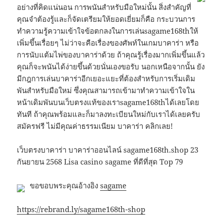
อย่างที่คิดแน่นอน การพนันสำหรับมือใหม่นั้น สิ่งสำคัญที่
คุณจำต้องรู้และก็จัดเตรียมให้ยอดเยี่ยมก็คือ กระบวนการ
ทำความรู้ความเข้าใจข้อตกลงในการเล่นsagame168thให้
เพิ่มขึ้นเรื่อยๆ ไม่ว่าจะคือเรื่องของศัพท์ในเกมบาคาร่า หรือ
การนับแต้มไพ่ของบาคาร่าด้วย ถ้าคุณรู้เรื่องมากเพิ่มขึ้นแล้ว
คุณก็จะพนันได้ง่ายขึ้นด้วยนั่นเองขอรับ นอกเหนือจากนั้น ยัง
มีกฎการเล่นบาคาร่าอีกเยอะแยะที่ต้องสำหรับการเริ่มเดิม
พันสำหรับมือใหม่ ซึ่งคุณสามารถเข้ามาทำความเข้าใจใน
หน้าเดิมพันบนเว็บตรงแท้ของเราsagame168thได้เลยโดย
ทันที ถ้าคุณพร้อมและก็มาลงทะเบียนใหม่กับเราได้เลยครับ
สมัครฟรี ไม่มีคุณค่าธรรมเนียม บาคาร่า คลิกเลย!
เว็บตรงบาคาร่า บาคาร่าออนไลน์ sagame168th.shop 23
กันยายน 2568 Lisa casino sagame ที่ดีที่สุด Top 79
ขอขอบพระคุณอ้างอิง
sagame
https://rebrand.ly/sagame168th-shop