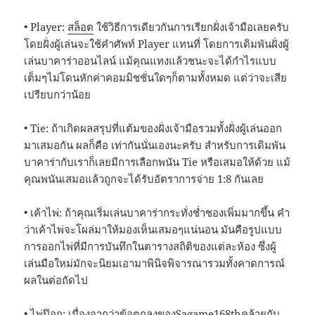
• Player:
สล็อต
ใช้วิธีการเดียวกันการเรียกฝั่งเจ้ามือเลยครับ
โดยฝั่งผู้เล่นจะใช้คำศัพท์ Player แทนที่ โดยการเดิมพันฝั่งผู้
เล่นบาคาร่าออนไลน์ แม้คุณแทงแล้วชนะจะได้กำไรแบบ
เต็มๆไม่โดนหักค่าคอมมิชชั่นใดๆก็ตามทั้งหมด แต่ว่าจะเสีย
เปรียบกว่าน้อย
• Tie: ถ้าเกิดผลสรุปที่แต้มของฝั่งเจ้ามือรวมทั้งฝั่งผู้เล่นออก
มาเสมอกัน ผลก็คือ เท่ากันนั่นเองนะครับ สำหรับการเดิมพัน
บาคาร่ากับเราก็เลยมีการเลือกพนัน Tie หรือเสมอให้ด้วย แม้
คุณพนันเสมอแล้วถูกจะได้รับอัตราการจ่าย 1:8 กันเลย
• เค้าไพ่: ถ้าคุณเริ่มเล่นบาคาร่ากระทั่งช่ำชองเพิ่มมากขึ้น คำ
ว่าเค้าไพ่จะโผล่มาให้มองเห็นเสมอๆแน่นอน มันคือรูปแบบ
การออกไพ่ที่มีการบันทึกในตารางสถิติของแต่ละห้อง ซึ่งผู้
เล่นมือใหม่มักจะนิยมเอามาพินิจพิจารณารวมทั้งคาดการณ์
ผลในต่อถัดไป
• ไพ่ป๊อก: เนื่องจากว่าข้อตกลงของSagame168thคล้ายกับ