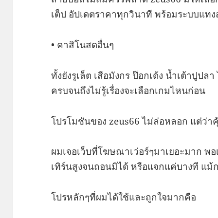
เต็ป อัปเดตราคาทุกวินาที พร้อมระบบแท
• คาสิโนสดอื่นๆ
ทั้งยังรูเล็ต เสือมังกร ป๊อกเด้ง น้ำเต้าปูป
ครบจนถึงไม่รู้เรื่องจะเลือกเกมไหนก่อน
โปรโมชันของ zeus66 ไม่ล่อหลอก แต่ว่าคุ
ผมเจอเว็บที่โฆษณาเว่อร์ๆมาเยอะมาก พอ
เทิร์นสูงจนถอนมิได้ หรือแจกแค่บางที แม้ก
โปรหลักๆที่ผมได้ใช้และถูกใจมากคือ