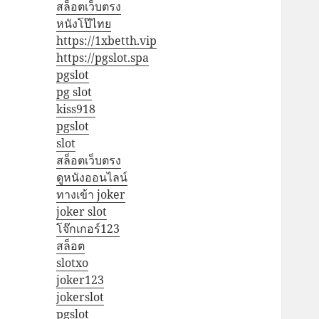
สล็อตเว็บตรง
หนังโป๊ไทย
https://1xbetth.vip
https://pgslot.spa
pgslot
pg slot
kiss918
pgslot
slot
สล็อตเว็บตรง
ดูหนังออนไลน์
ทางเข้า joker
joker slot
โจ๊กเกอร์123
สล็อต
slotxo
joker123
jokerslot
pgslot