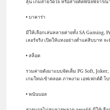
ลุ้น เกมสายวัดใจ หรือสายคิดพินิจพิจารณ
• บาคาร่า
มีให้เลือกเล่นหลายค่ายทั้ง SA Gaming, 
เลอร์จริง เปิดให้แทงอย่างต่ำแค่สิบบาท จะ
• สล็อต
รวมค่ายดังมาแบบจัดเต็ม PG Soft, Joker, 
เกมใหม่เข้าตลอด ภาพงาม เอฟเฟกต์ดี โบ
• พนันบอล
สายบอลไม่สมควรพลาด zeus66 มีให้เลือกแทง