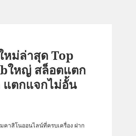
ใหม่ล่าสุด Top
bใหญ่ สล็อตแตก
ต แตกแจกไม่อั้น
มคาสิโนออนไลน์ที่ครบเครื่อง ฝาก