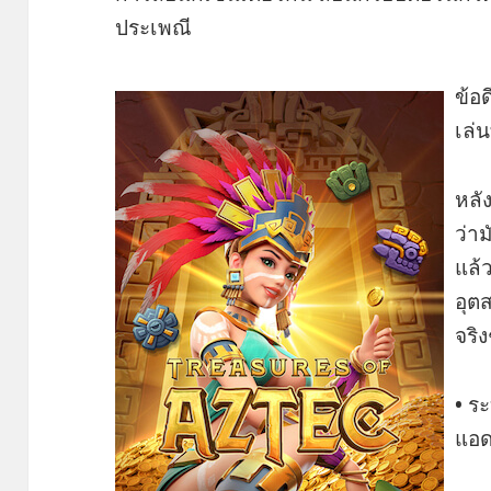
ประเพณี
ข้อด
เล่น
หลั
ว่า
แล้
อุต
จริง
• ระ
แอด