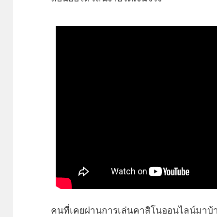
คนที่เคยผ่านการเล่นคาสิโนออนไลน์มาบ้าง