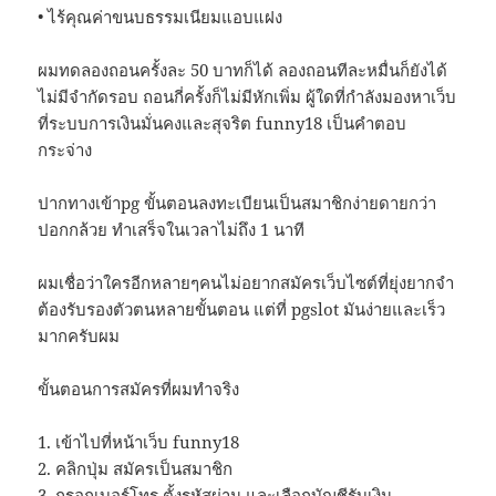
• ไร้คุณค่าขนบธรรมเนียมแอบแฝง
ผมทดลองถอนครั้งละ 50 บาทก็ได้ ลองถอนทีละหมื่นก็ยังได้
ไม่มีจำกัดรอบ ถอนกี่ครั้งก็ไม่มีหักเพิ่ม ผู้ใดที่กำลังมองหาเว็บ
ที่ระบบการเงินมั่นคงและสุจริต funny18 เป็นคำตอบ
กระจ่าง
ปากทางเข้าpg ขั้นตอนลงทะเบียนเป็นสมาชิกง่ายดายกว่า
ปอกกล้วย ทำเสร็จในเวลาไม่ถึง 1 นาที
ผมเชื่อว่าใครอีกหลายๆคนไม่อยากสมัครเว็บไซต์ที่ยุ่งยากจำ
ต้องรับรองตัวตนหลายขั้นตอน แต่ที่ pgslot มันง่ายและเร็ว
มากครับผม
ขั้นตอนการสมัครที่ผมทำจริง
1. เข้าไปที่หน้าเว็บ funny18
2. คลิกปุ่ม สมัครเป็นสมาชิก
3. กรอกเบอร์โทร ตั้งรหัสผ่าน และเลือกบัญชีรับเงิน