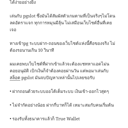
ได้ง่ายอย่างยิ่ง
เล่นกับ pgslot ซึ่งมันได้สัมผัสตัวเกมตามที่เป็นจริงๆไม่โดน
ลดอัตราแจก ทุกการหมุนมีลุ้น ไม่เสมือนเว็บไซต์อื่นที่เคย
เจอ
ทางเข้าpg ระบบฝาก-ถอนของเว็บไซต์แห่งนี้คือของจริง ไม่
ต้องรอนานเกิน 10 วินาที
ผมเคยพบเว็บไซต์ที่ฝากเข้าแล้วจะต้องแชทหาแอดไม่น
คอยอนุมัติ เบิกเงินก็จำต้องคอยผ่านวัน แต่พอมาเล่นกับ
สล็อต
pgslot มันจบปัญหาเหล่านั้นไปเลยขอรับ
• ฝากถอนด้วยระบบออโต้เต็มระบบ เงินเข้า-ออกไวสุดๆ
• ไม่จำกัดอย่างน้อย ฝากกี่บาทก็ได้ เหมาะสมกับคนเริ่มต้น
• รองรับทั้งธนาคารแล้วก็ True Wallet