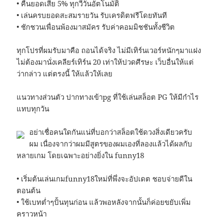
• คืนยอดเสีย 5% ทุกวี่วันอัตโนมัติ
• เล่นครบยอดสะสมรายวัน รับเครดิตฟรีโดยทันที
• ชักชวนเพื่อนพ้องมาสมัคร รับค่าคอมมิชชันทั้งชีวิต
ทุกโปรที่ผมรับมาคือ ถอนได้จริง ไม่มีเทิร์นเวอร์หนักๆมาแฝง
ไม่ต้องมานั่งเคลียร์เทิร์น 20 เท่าให้ปวดศีรษะ เว็บอื่นให้แต่
ว่ากล่าว แต่ตรงนี้ ให้แล้วให้เลย
แนวทางส่วนตัว ปากทางเข้าpg ที่ใช้เล่นสล็อต PG ให้มีกำไร
แทบทุกวัน
อย่าเชื่อคนใดกันแน่ที่บอกว่าสล็อตใช้ดวงสิ่งเดียวครับ
ผม เนื่องจากว่าผมมีสูตรของผมเองที่ลองแล้วได้ผลกับ
หลายเกม โดยเฉพาะอย่างยิ่งใน funny18
• เริ่มต้นเล่นเกมfunny18ใหม่ที่พึ่งจะอัปเดต ชอบจ่ายดีใน
ตอนต้น
• ใช้เบทต่ำๆปั้นทุนก่อน แล้วพอหลังจากนั้นก็ค่อยขยับเพิ่ม
คราวหน้า