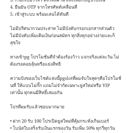
4. ยืนยัน OTP จากโทรศัพท์เคลื่อนที่
5. เข้าสู่ระบบ พร้อมเล่นได้ทันที
ไม่มีปริศนากวนประสาท ไม่มีบังคับกรอกเอกสารส่วนตัว
ไม่มีบังคับเพิ่มเติมเงินก่อนสมัคร ทุกสิ่งทุกอย่างง่ายและก็
สุขใจ
ทางเข้าpg โปรโมชั่นที่จำต้องร้องว้าว แจกจริงแต่ละวัน ไม่
ต้องรอคอยลุ้นหรือแย่งสิทธิ
ความปังของเว็บไซต์แห่งนี้pgslotที่ผมจับใจสุดๆคือโปรโมชั่
นที่ ให้แบบไม่กั๊ก แถมไม่จำกัดเฉพาะยูสใหม่หรือ VIP
เท่านั้น ทุกคนมีสิทธิ์เสมอกัน
โปรที่ผมรับแล้วชอบมากมาย
• ฝาก 20 รับ 100 โปรเปิดยูสใหม่ที่คุ้มกระทั่งเกินเบอร์
• โบนัสใบเสร็จรับเงินแรกของวัน รับเพิ่ม 50% ทุกวี่ทุกวัน