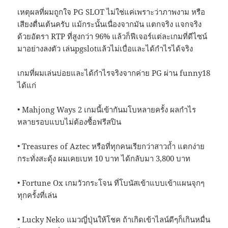
เหตุผลที่ผมถูกใจ PG SLOT ไม่ใช่แค่เพราะว่าภาพงาม หรือ
เสียงตื่นเต้นครับ แม้กระนั้นเนื่องจากมัน แตกจริง แจกจริง
ด้วยอัตรา RTP ที่สูงกว่า 96% แล้วก็ฟีเจอร์แต่ละเกมที่ดีไซน์
มาอย่างลงตัว เล่นpgslotแล้วไม่เบื่อและได้กำไรได้จริง
เกมที่ผมเล่นบ่อยและได้กำไรจริงจากค่าย PG ผ่าน funny18
ได้แก่
• Mahjong Ways 2 เกมนี้เข้ากันมโบหลายครั้ง ผลกำไร
หลายรอบแบบไม่ต้องซื้อฟรีสปิน
• Treasures of Aztec หรือที่ทุกคนเรียกว่าสาวถ้ำ แตกง่าย
กระทั่งสะดุ้ง ผมเคยเบท 10 บาท ได้กลับมา 3,800 บาท
• Fortune Ox เกมวัวกระโจน ที่โบนัสเข้าแบบเข้าแผนจุกๆ
ทุกครั้งที่เล่น
• Lucky Neko แมวญี่ปุ่นให้โชค ถ้าเกิดเข้าไลน์ดีๆก็เกินหมื่น