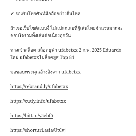
✔ รองรับโทรศัพท์มือถืออย่างลื่นไหล
ถ้าเจอเว็บไซต์แบบงี้ ไม่แปลกเลยที่ผู้เล่นไทยจำนวนมากจะ
ชอบใจรวมทั้งเล่นต่อเนื่องทุกวัน
ทางเข้าสล็อต สล็อตยูฟ่า ufabetxx 2 ก.พ. 2025 Eduardo
ใหม่ ufabetxxไม่ล็อคยูส Top 84
ขอขอบพระคุณอ้างอิงจาก
ufabetxx
https://rebrand.ly/ufabetxx
https://cutly.info/ufabetxx
https://bitt.to/y5ebf5
https://shorturl.asia/UtCvj