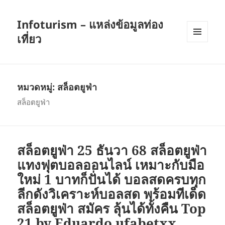
Infoturism – แหล่งข้อมูลท่อง
เที่ยว
เมนู
และวิด
เจ็ต
หมวดหมู่:
สล็อตยูฟ่า
สล็อตยูฟ่า
สล็อตยูฟ่า 25 ธันวา 68 สล็อตยูฟ่า
แทงฟุตบอลออนไลน์ เหมาะกับมือ
ใหม่ 1 บาทก็ปั่นได้ บอลสดครบทุก
ลีกดังวิเคราะห์บอลสด พร้อมทีเด็ด
สล็อตยูฟ่า สมัคร ลุ้นได้ทั้งคืน Top
21 by Eduardo ufabetxx