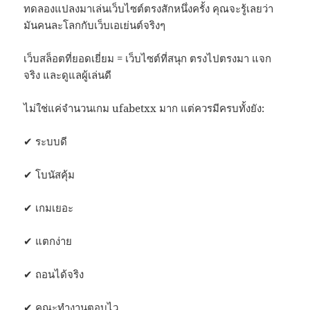
ทดลองแปลงมาเล่นเว็บไซต์ตรงสักหนึ่งครั้ง คุณจะรู้เลยว่า
มันคนละโลกกับเว็บเอเย่นต์จริงๆ
เว็บสล็อตที่ยอดเยี่ยม = เว็บไซต์ที่สนุก ตรงไปตรงมา แจก
จริง และดูแลผู้เล่นดี
ไม่ใช่แค่จำนวนเกม ufabetxx มาก แต่ควรมีครบทั้งยัง:
✔ ระบบดี
✔ โบนัสคุ้ม
✔ เกมเยอะ
✔ แตกง่าย
✔ ถอนได้จริง
✔ คณะทำงานตอบไว