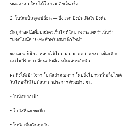
ทดลองเกมใหม่ได้โดยไม่เสียเงินจริง
2. โบนัสเป็นจุดเปลี่ยน — ยิ่งแจก ยิ่งบันเทิงใจ ยิ่งคุ้ม
มีอยู่ช่วงหนึ่งที่ผมสมัครเว็บไซต์ใหม่ เพราะเหตุว่าเห็นว่า
“แจกโบนัส 100% สำหรับสมาชิกใหม่”
ตอนแรกก็นึกว่าคงจะได้ไม่มากมาย แต่ว่าพอลองเติมเพียง
แค่ไม่กี่ร้อย เปลี่ยนเป็นมีเครดิตเล่นหลักพัน
ผมถึงได้เข้าใจว่า โบนัสสำคัญมาก โดยยิ่งไปกว่านั้นเว็บไซต์
ในไทยที่ให้โบนัสนานาประการ ตัวอย่างเช่น
• โบนัสแรกเข้า
• โบนัสคืนยอดเสีย
• โบนัสเพิ่มเงินทุกวัน