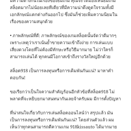
มีความต่างกันในเรื่องของธีมเกม คุณจะได้มองเห็นธีมเกม
สล็อตมากไม่น้อยเลยทีเดียวที่มีความน่าดึงดูดใจรวมทั้งมี
เอกลักษณ์แตกต่างกันออกไป ซึ่งมันก็ช่วยเพิ่มความนิยมใน
เรื่องของความสนุกด้วย
• ภาพลักษณ์ที่ดี: ภาพลักษณ์ของเกมสล็อตนั้นจัดว่าดีมากๆ
เพราะเหตุว่าเราเน้นย้ำขายความเข้าถึงง่าย การเล่นแบบ
เสี่ยงดวงโดยที่ไม่ต้องมีทักษะหรือวิธีมากมาย ไม่ว่าใครก็
สามารถเล่นได้ ทุกคนมีโอกาสเข้าถึงรางวัลใหญ่อีกด้วย
สล็อต918 เป็นการลงทุนหรือการเดิมพันกันแน่? มาหาคำ
ตอบกัน!
ขอเรียกว่าเป็นใจความสำคัญร้อนอีกหัวข้อที่สล็อต918 ไม่
พลาดที่จะหยิบยกมาสนทนากันเลยจ้าครับผม มีการตั้งปัญหา
ที่น่าสนใจเกี่ยวกับการเล่นสล็อตออนไลน์ว่า สรุปแล้ว มัน
เป็นการลงทุนหรือการเดิมพันกันแน่? โดยส่วนตัวแล้ว ผม
เห็นว่าทุกคนสามารถตีความเกม 918kissauto ได้มากมาย