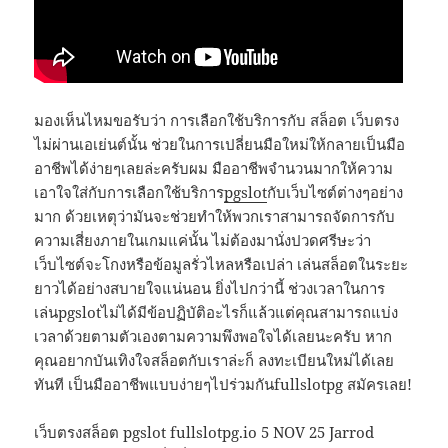
มองเห็นไหมขอรับว่า การเลือกใช้บริการกับ สล็อต เว็บตรง
ไม่ผ่านเอเย่นต์นั้น ช่วยในการเปลี่ยนมือใหม่ให้กลายเป็นมือ
อาชีพได้ง่ายๆเลยล่ะครับผม มืออาชีพจำนวนมากให้ความ
เอาใจใส่กับการเลือกใช้บริการ
pgslot
กับเว็บไซต์ต่างๆอย่าง
มาก ด้วยเหตุว่ามันจะช่วยทำให้พวกเราสามารถจัดการกับ
ความเสี่ยงภายในเกมแค่นั้น ไม่ต้องมานั่งปวดศรีษะว่า
เว็บไซต์จะโกงหรือข้อมูลรั่วไหลหรือเปล่า เล่นสล็อตในระยะ
ยาวได้อย่างสบายใจแน่นอน ยิ่งไปกว่านี้ ช่วงเวลาในการ
เล่นpgslotไม่ได้มีข้อปฏิบัติอะไรก็แล้วแต่คุณสามารถแบ่ง
เวลาด้วยตามตัวเองตามความพึงพอใจได้เลยนะครับ หาก
คุณอยากบันเทิงใจสล็อตกับเราล่ะก็ ลงทะเบียนใหม่ได้เลย
ทันที เป็นมืออาชีพแบบง่ายๆไปร่วมกันfullslotpg สมัครเลย!
เว็บตรงสล็อต pgslot fullslotpg.io 5 NOV 25 Jarrod