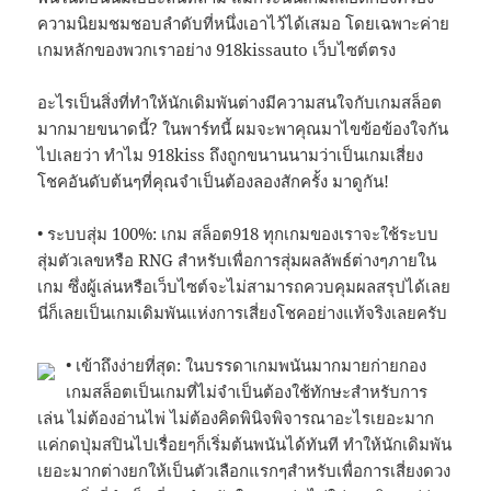
ความนิยมชมชอบลำดับที่หนึ่งเอาไว้ได้เสมอ โดยเฉพาะค่าย
เกมหลักของพวกเราอย่าง 918kissauto เว็บไซต์ตรง
อะไรเป็นสิ่งที่ทำให้นักเดิมพันต่างมีความสนใจกับเกมสล็อต
มากมายขนาดนี้? ในพาร์ทนี้ ผมจะพาคุณมาไขข้อข้องใจกัน
ไปเลยว่า ทำไม 918kiss ถึงถูกขนานนามว่าเป็นเกมเสี่ยง
โชคอันดับต้นๆที่คุณจำเป็นต้องลองสักครั้ง มาดูกัน!
• ระบบสุ่ม 100%: เกม สล็อต918 ทุกเกมของเราจะใช้ระบบ
สุ่มตัวเลขหรือ RNG สำหรับเพื่อการสุ่มผลลัพธ์ต่างๆภายใน
เกม ซึ่งผู้เล่นหรือเว็บไซต์จะไม่สามารถควบคุมผลสรุปได้เลย
นี่ก็เลยเป็นเกมเดิมพันแห่งการเสี่ยงโชคอย่างแท้จริงเลยครับ
• เข้าถึงง่ายที่สุด: ในบรรดาเกมพนันมากมายก่ายกอง
เกมสล็อตเป็นเกมที่ไม่จำเป็นต้องใช้ทักษะสำหรับการ
เล่น ไม่ต้องอ่านไพ่ ไม่ต้องคิดพินิจพิจารณาอะไรเยอะมาก
แค่กดปุ่มสปินไปเรื่อยๆก็เริ่มต้นพนันได้ทันที ทำให้นักเดิมพัน
เยอะมากต่างยกให้เป็นตัวเลือกแรกๆสำหรับเพื่อการเสี่ยงดวง