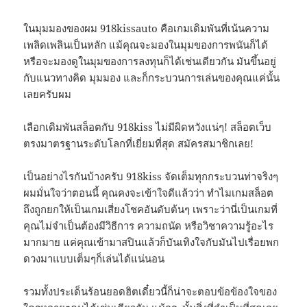
ในมุมมองของผม 918kissauto คือเกมเดิมพันที่เน้นความ
เพลิดเพลินเป็นหลัก แม้คุณจะมองในมุมของการพนันก็ได้
หรือจะมองดูในมุมของการลงทุนก็ได้เช่นเดียวกัน มันขึ้นอยู่
กับแนวทางคิด มุมมอง และก็กระบวนการเล่นของคุณแค่นั้น
เลยครับผม
เลือกเดิมพันสล็อตกับ 918kiss ไม่มีผิดหวังแน่ๆ! สล็อตเว็บ
ตรงมาตรฐานระดับโลกที่เยี่ยมที่สุด สมัครสมาชิกเลย!
เป็นอย่างไรกันบ้างครับ 918kiss จัดเต็มทุกกระบวนท่าจริงๆ
ผมมั่นใจว่าตอนนี้ คุณคงจะเข้าใจดีแล้วว่า ทำไมเกมสล็อต
ถึงถูกยกให้เป็นเกมเสี่ยงโชคอันดับต้นๆ เพราะว่านี่เป็นเกมที่
คุณไม่จำเป็นต้องมีวิธีการ ความถนัด หรือวิชาความรู้อะไร
มากมาย แค่คุณเข้ามาสปินแล้วก็บันเทิงใจกับมันไปเรื่อยพก
ดวงมาแบบเต็มๆก็เล่นได้แน่นอน
รวมทั้งประเด็นร้อนยอดฮิตเดี๋ยวนี้ก็น่าจะตอบข้อข้องใจของ