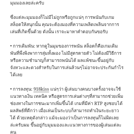
มุมมองเลยล่ะครับ
ซึ่งแต่ละมุมมองก็ไม่มีไม่ถูกหรือถูกแน่ๆ การพนันกับเกม
สล็อตให้สนุกนั้น คุณจะต้องมองที่ความเพลิดเพลินจากการ
เล่นที่เกิดขึ้นด้วย ดังนั้น เราจะมาหาคำตอบกันขอรับ
• การเดิมพัน: หากดูในมุมของการพนัน สล็อตก็คือเกมเดิม
พันที่พึ่งพิงพาการสุ่มทั้งผอง ไม่มีสูตรตายตัว ไม่ต้องมีวิธีการ
หรือความชำนาญก็สามารถพนันได้ ผลแพ้ชนะขึ้นอยู่กับ
จังหวะและดวงสำหรับในการเล่นล้วนๆไม่อาจจะประกันกำไร
ได้เลย
• การลงทุน:
918kiss
แน่ๆว่า ผู้เล่นบางคนบางครั้งอาจจะใช้
แนวทางเงิน เทคนิค หรือสูตรการเล่นต่างๆที่สามารถช่วยเพิ่ม
ช่องทางในการชนะมากเพิ่มขึ้นได้ เกมที่มีค่า RTP สูงชอบได้
ผลลัพธ์ที่ดีกว่า เมื่อเล่นเป็นระบบก็สามารถทำเงินระยะยาว
ได้ ด้วยเหตุดังกล่าว แม้จะมองว่าเป็นการลงทุนก็ไม่ผิดเลย
ล่ะครับผม ขึ้นอยู่กับมุมมองและแนวทางการของผู้เล่นแต่ละ
คน