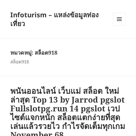
Infoturism – แหล่งข้อมูลท่อง
เที่ยว
เมนู
และวิด
เจ็ต
หมวดหมู่:
สล็อต918
สล็อต918
พนันออนไลน์ เว็บแม่ สล็อต ใหม่
ล่าสุด Top 13 by Jarrod pgslot
Fullslotpg.run 14 pgslot เวป
ไซต์แจกหนัก สล็อตแตกง่ายที่สุด
เล่นแล้วรวยไว กำไรจัดเต็มทุกเกม
November 68