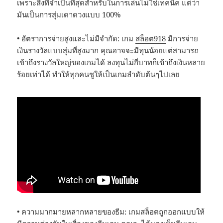
เพราะสิ่งที่จำเป็นที่สุดสำหรับในการเล่นไม่ใช่เทคนิค แต่ว่า
มันเป็นการสุ่มเดาดวงแบบ 100%
• อัตราการจ่ายสูงและไม่มีจำกัด: เกม
สล็อต918
มีการจ่าย
เงินรางวัลแบบสุ่มที่สูงมาก คุณอาจจะมีทุนน้อยแต่สามารถ
เข้าถึงรางวัลใหญ่ของเกมได้ ลงทุนไม่กี่บาทก็เข้าถึงเงินหลาย
ร้อยเท่าได้ ทำให้ทุกคนชูให้เป็นเกมลำดับต้นๆไปเลย
• ความมากมายหลากหลายของธีม: เกมสล็อตถูกออกแบบให้