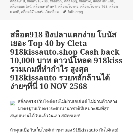
สล็อต918
,
สล็อต918kiss
,
สล็อต99
,
สล็อตpg
,
สล็อตxo
,
สล็อตมันนี่เกม
,
สล็อตออนไลน์
,
สล็อตเครดิตฟรี
,
สล็อตเว็บตรง
,
สล็อตเว็บตรง 168
,
สล็อต
ป้าย
แตกดี
,
สล็อตโจ๊กเกอร์
,
เว็บสล็อต
fullslotpg
กำกับ
สล็อต918 ยิงปลาแตกง่าย โบนัส
เยอะ Top 40 by Cleta
918kissauto.shop Cash back
10,000 บาท ดาวน์โหลด 918kiss
รวมเกมที่ทำกำไร สูงสุด
918kissauto รวยหลักล้านได้
ง่ายๆที่นี่ 10 NOV 2568
สล็อต918 เว็บไซต์ตรงไม่ผ่านเอเย่นต์ ไม่ผ่านตัวกลาง
มาตรฐานเว็บตรงระดับนานาชาติที่เหมาะสมที่สุด
สนุกสนานได้วันแล้ววันเล่า สมัครเลย!
ถ้าคุณเบื่อกับเว็บไซต์เก่าๆมาลอง 918kissauto กันได้เลย!