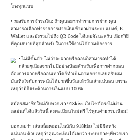
โกงทุกแบบ
• รองรับการชำระเงิน: ถ้าคุณอยากทำรายการฝาก คุณ
สามารถเลือกทำรายการฝากเงินเข้ามาผ่านระบบแบงค์, E-
Wallet และยังรวมไปถึง QR Code ได้เลยจ๊ะนะครับ เลือกวิธี
ที่คุณสบายที่สุดสำหรับในการใช้งานได้ตามต้องการ
• ไม่มีขั้นต่ำ: ไม่ว่าจะฝากหรือถอนก็สามารถทำได้
กล้วยๆเนื่องจากไม่มีอย่างน้อยสำหรับเพื่อการฝากถอน
ต้องการฝากหรือถอนเท่าใดก็ทำเป็นตามอยากเลยครับผม
บันเทิงใจกับการพนันได้มากขึ้นวันแล้ววันเล่าแน่นอน เพราะ
เหตุว่ามีอิสระด้านการเงินแบบ 100%
สมัครสมาชิกใหม่กับพวกเรา 918kiss เว็บไซต์ตรงไม่ผ่าน
เอเย่นต์ได้แล้ววันนี้ ลงทะเบียนใหม่ฟรี ไร้คุณค่าธรรมเนียม!
บอกเลยว่า เล่นสล็อตออนไลน์กับ 918kiss ไม่มีผิดหวัง
แน่นอน ด้วยเหตุว่าคุณจะเห็นได้เลยว่า ระบบต่างๆที่พวกเรา