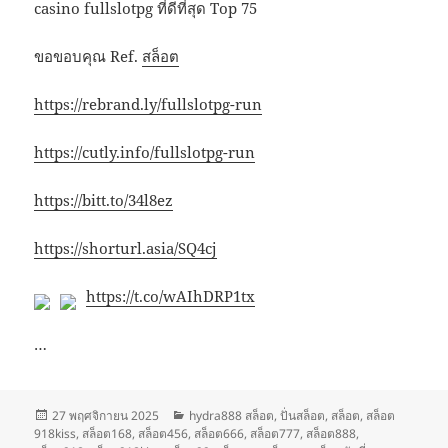
casino fullslotpg ที่ดีที่สุด Top 75
ขอขอบคุณ Ref.
สล็อต
https://rebrand.ly/fullslotpg-run
https://cutly.info/fullslotpg-run
https://bitt.to/34l8ez
https://shorturl.asia/SQ4cj
https://t.co/wAIhDRP1tx
…
เขียน
หมวด
27 พฤศจิกายน 2025
hydra888 สล็อต
,
ปั่นสล็อต
,
สล็อต
,
สล็อต
เมื่อ
หมู่
918kiss
,
สล็อต168
,
สล็อต456
,
สล็อต666
,
สล็อต777
,
สล็อต888
,