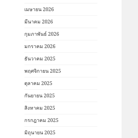
เมษายน 2026
มีนาคม 2026
กุมภาพันธ์ 2026
มกราคม 2026
ธันวาคม 2025
พฤศจิกายน 2025
ตุลาคม 2025
กันยายน 2025
สิงหาคม 2025
กรกฎาคม 2025
มิถุนายน 2025