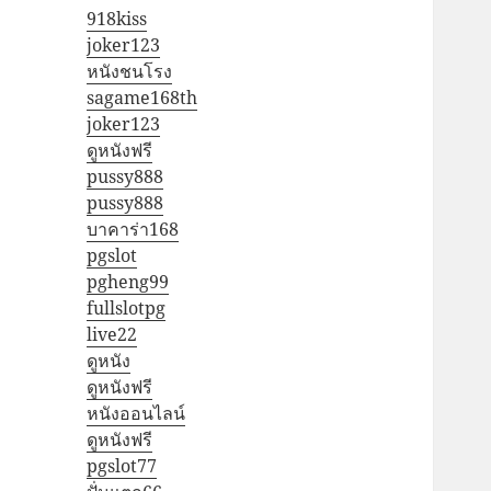
918kiss
joker123
หนังชนโรง
sagame168th
joker123
ดูหนังฟรี
pussy888
pussy888
บาคาร่า168
pgslot
pgheng99
fullslotpg
live22
ดูหนัง
ดูหนังฟรี
หนังออนไลน์
ดูหนังฟรี
pgslot77