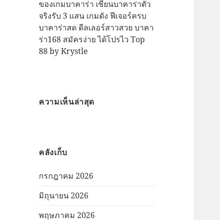
ของเกมบาคาร่า เซียนบาคาร่าตัว
จริงรับ 3 แสน เกมดัง ฟีเจอร์ครบ
บาคาร่าสด ดีลเลอร์สาวสวย บาคา
ร่า168 สมัครง่าย ได้โปรไว Top
88 by Krystle
ความเห็นล่าสุด
คลังเก็บ
กรกฎาคม 2026
มิถุนายน 2026
พฤษภาคม 2026