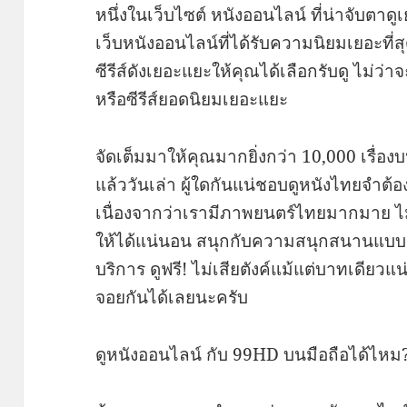
หนึ่งในเว็บไซต์ หนังออนไลน์ ที่น่าจับตาดู
เว็บหนังออนไลน์ที่ได้รับความนิยมเยอะที
ซีรีส์ดังเยอะแยะให้คุณได้เลือกรับดู ไม่ว่า
หรือซีรีส์ยอดนิยมเยอะแยะ
จัดเต็มมาให้คุณมากยิ่งกว่า 10,000 เรื่อง
แล้ววันเล่า ผู้ใดกันแน่ชอบดูหนังไทยจำ
เนื่องจากว่าเรามีภาพยนตร์ไทยมากมาย ไม่
ให้ได้แน่นอน สนุกกับความสนุกสนานแบบฟร
บริการ ดูฟรี! ไม่เสียตังค์แม้แต่บาทเดียว
จอยกันได้เลยนะครับ
ดูหนังออนไลน์ กับ 99HD บนมือถือได้ไห