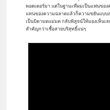
พอตเตอร์มา แต่ในฐานะที่ผมเป็นแฟนของคุณเก
แทนของความฉลาดแล้วก็ความขยันแบบสุดๆล
เป็นบิดามดแม่มด กลับพิสูจน์ให้มองเห็นเลย
สำคัญกว่าเชื้อสายบริสุทธิ์แน่ๆ