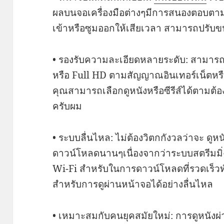
ผลบนจอเครื่องมือต่างๆมีการสนองตอบตาม
เข้าหรือซูมออกให้เสียเวลา สามารถปรับข
• รองรับความละเอียดหลายระดับ: สามารถ
หรือ Full HD ตามสัญญาณอินเทอร์เน็ตหร
คุณสามารถเลือกดูหนังหรือซีรีส์ได้ตามต้
ครับผม
• ระบบลื่นไหล: ไม่ต้องวิตกกังวลว่าจะ ดูหนั
ดาวน์โหลดนานๆเนื่องจากว่าระบบสตรีมมิ่
Wi-Fi สำหรับในการดาวน์โหลดที่รวดเร็
สำหรับการดูผ่านหน้าจอได้อย่างลื่นไหล
• เหมาะสมกับคนยุคสมัยใหม่: การดูหนังผ่าน