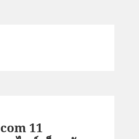
.com 11