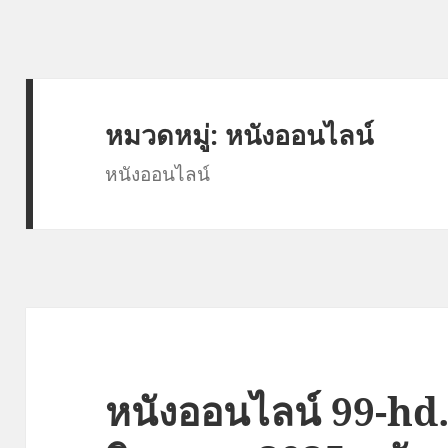
หมวดหมู่:
หนังออนไลน์
หนังออนไลน์
หนังออนไลน์ 99-hd