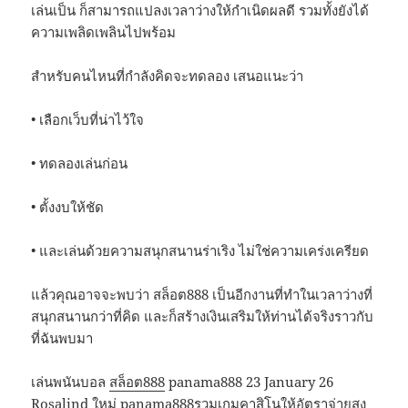
เล่นเป็น ก็สามารถแปลงเวลาว่างให้กำเนิดผลดี รวมทั้งยังได้
ความเพลิดเพลินไปพร้อม
สำหรับคนไหนที่กำลังคิดจะทดลอง เสนอแนะว่า
• เลือกเว็บที่น่าไว้ใจ
• ทดลองเล่นก่อน
• ตั้งงบให้ชัด
• และเล่นด้วยความสนุกสนานร่าเริง ไม่ใช่ความเคร่งเครียด
แล้วคุณอาจจะพบว่า สล็อต888 เป็นอีกงานที่ทำในเวลาว่างที่
สนุกสนานกว่าที่คิด และก็สร้างเงินเสริมให้ท่านได้จริงราวกับ
ที่ฉันพบมา
เล่นพนันบอล
สล็อต888
panama888 23 January 26
Rosalind ใหม่ panama888รวมเกมคาสิโนให้อัตราจ่ายสูง