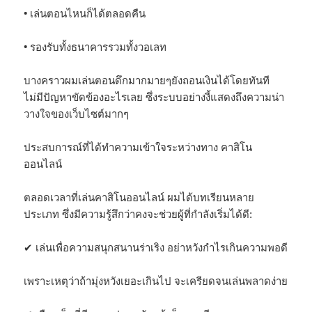
• เล่นตอนไหนก็ได้ตลอดคืน
• รองรับทั้งธนาคารรวมทั้งวอเลท
บางคราวผมเล่นตอนดึกมากมายๆยังถอนเงินได้โดยทันที
ไม่มีปัญหาขัดข้องอะไรเลย ซึ่งระบบอย่างงี้แสดงถึงความน่า
วางใจของเว็บไซต์มากๆ
ประสบการณ์ที่ได้ทำความเข้าใจระหว่างทาง คาสิโน
ออนไลน์
ตลอดเวลาที่เล่นคาสิโนออนไลน์ ผมได้บทเรียนหลาย
ประเภท ซึ่งมีความรู้สึกว่าคงจะช่วยผู้ที่กำลังเริ่มได้ดี:
✔ เล่นเพื่อความสนุกสนานร่าเริง อย่าหวังกำไรเกินความพอดี
เพราะเหตุว่าถ้ามุ่งหวังเยอะเกินไป จะเครียดจนเล่นพลาดง่าย