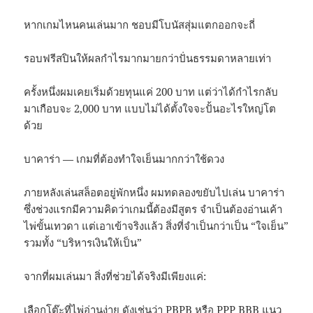
หากเกมไหนคนเล่นมาก ชอบมีโบนัสสุ่มแตกออกจะถี่
รอบฟรีสปินให้ผลกำไรมากมายกว่าปั่นธรรมดาหลายเท่า
ครั้งหนึ่งผมเคยเริ่มด้วยทุนแค่ 200 บาท แต่ว่าได้กำไรกลับ
มาเกือบจะ 2,000 บาท แบบไม่ได้ตั้งใจจะปั้นอะไรใหญ่โต
ด้วย
บาคาร่า — เกมที่ต้องทำใจเย็นมากกว่าใช้ดวง
ภายหลังเล่นสล็อตอยู่พักหนึ่ง ผมทดลองขยับไปเล่น บาคาร่า
ซึ่งช่วงแรกมีความคิดว่าเกมนี้ต้องมีสูตร จำเป็นต้องอ่านเค้า
ไพ่ขั้นเทวดา แต่เอาเข้าจริงแล้ว สิ่งที่จำเป็นกว่าเป็น “ใจเย็น”
รวมทั้ง “บริหารเงินให้เป็น”
จากที่ผมเล่นมา สิ่งที่ช่วยได้จริงมีเพียงแค่:
เลือกโต๊ะที่ไพ่อ่านง่าย ดังเช่นว่า PBPB หรือ PPP BBB แนว