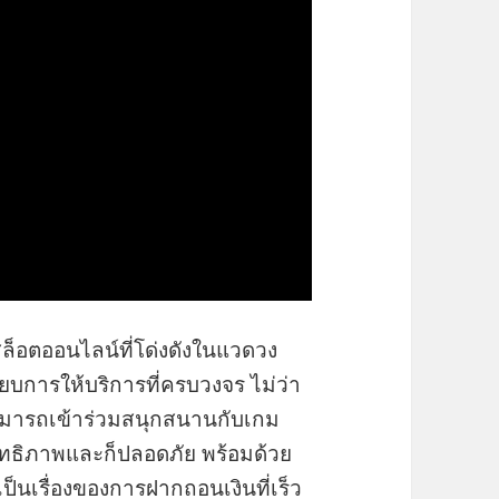
มสล็อตออนไลน์ที่โด่งดังในแวดวง
ียบการให้บริการที่ครบวงจร ไม่ว่า
ก็สามารถเข้าร่วมสนุกสนานกับเกม
สิทธิภาพและก็ปลอดภัย พร้อมด้วย
ป็นเรื่องของการฝากถอนเงินที่เร็ว