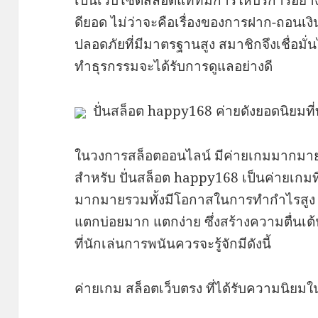
ดียอด ไม่ว่าจะคือเรื่องของการฝาก-ถอนเงิ
ปลอดภัยที่มีมาตรฐานสูง สมาชิกจึงเชื่อมั
ทำธุรกรรมจะได้รับการดูแลอย่างดี
ปั่นสล็อต happy168 ค่ายดังยอดนิยมที่ทำ
ในวงการสล็อตออนไลน์ มีค่ายเกมมากมายก่
สำหรับ ปั่นสล็อต happy168 เป็นค่ายเกมที
มากมายรวมทั้งมีโอกาสในการทำกำไรสูง โด
แตกบ่อยมาก แตกง่าย ซึ่งสร้างความตื่นเต้นให
ที่นักเล่นการพนันควรจะรู้จักมีดังนี้
ค่ายเกม สล็อตเว็บตรง ที่ได้รับความนิยมใ