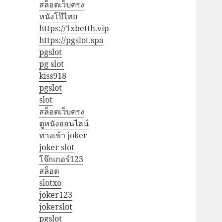
สล็อตเว็บตรง
หนังโป๊ไทย
https://1xbetth.vip
https://pgslot.spa
pgslot
pg slot
kiss918
pgslot
slot
สล็อตเว็บตรง
ดูหนังออนไลน์
ทางเข้า joker
joker slot
โจ๊กเกอร์123
สล็อต
slotxo
joker123
jokerslot
pgslot