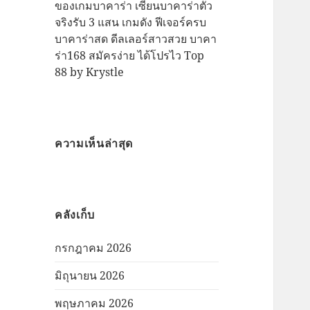
ของเกมบาคาร่า เซียนบาคาร่าตัว
จริงรับ 3 แสน เกมดัง ฟีเจอร์ครบ
บาคาร่าสด ดีลเลอร์สาวสวย บาคา
ร่า168 สมัครง่าย ได้โปรไว Top
88 by Krystle
ความเห็นล่าสุด
คลังเก็บ
กรกฎาคม 2026
มิถุนายน 2026
พฤษภาคม 2026