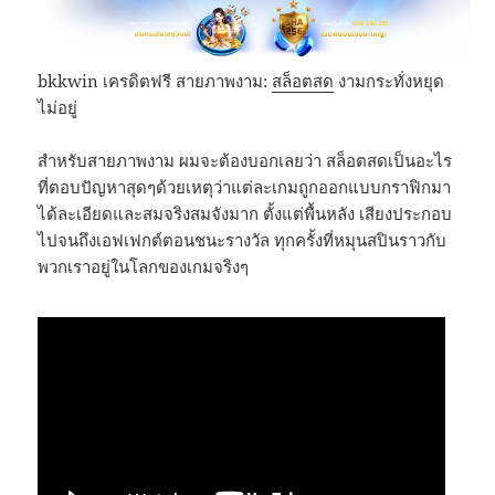
bkkwin เครดิตฟรี สายภาพงาม:
สล็อตสด
งามกระทั่งหยุด
ไม่อยู่
สำหรับสายภาพงาม ผมจะต้องบอกเลยว่า สล็อตสดเป็นอะไร
ที่ตอบปัญหาสุดๆด้วยเหตุว่าแต่ละเกมถูกออกแบบกราฟิกมา
ได้ละเอียดและสมจริงสมจังมาก ตั้งแต่พื้นหลัง เสียงประกอบ
ไปจนถึงเอฟเฟกต์ตอนชนะรางวัล ทุกครั้งที่หมุนสปินราวกับ
พวกเราอยู่ในโลกของเกมจริงๆ