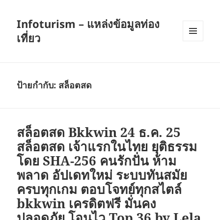
Infoturism – แหล่งข้อมูลท่อง
เที่ยว
เมนู
และวิด
เจ็ต
ป้ายกำกับ:
สล็อตสด
สล็อตสด Bkkwin 24 ธ.ค. 25
สล็อตสด เจ้าแรกในไทย ยุติธรรม
โดย SHA-256 คนรักปั่น ห้าม
พลาด อัปเดทใหม่ ระบบทันสมัย
ครบทุกเกม ตอบโจทย์ทุกสไตล์
bkkwin เครดิตฟรี มั่นคง
ปลอดภัย โอนไว Top 36 by Lela