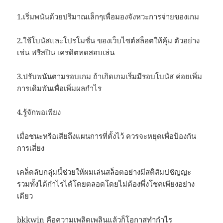
1.เริ่มพนันด้วยปริมาณเล็กๆเพื่อมองจังหวะการจ่ายของเกม
2.ใช้โบนัสและโปรโมชั่น ของเว็บไซต์สล็อตให้คุ้ม ตัวอย่าง
เช่น ฟรีสปิน เครดิตทดสอบเล่น
3.ปรับพนันตามรอบเกม ถ้าเกิดเกมเริ่มมีรอบโบนัส ค่อยเพิ่ม
การเดิมพันเพื่อเพิ่มผลกำไร
4.รู้จักพอเพียง
เมื่อชนะหรือเสียถึงแผนการที่ตั้งไว้ ควรจะหยุดเพื่อป้องกัน
การเสี่ยง
เคล็ดลับกลุ่มนี้ช่วยให้ผมเล่นสล็อตอย่างมีสติสัมปชัญญะ
รวมทั้งได้กำไรได้โดยตลอดโดยไม่ต้องพึ่งโชคเพียงอย่าง
เดียว
bkkwin คือความเพลิดเพลินแล้วก็โอกาสทำกำไร