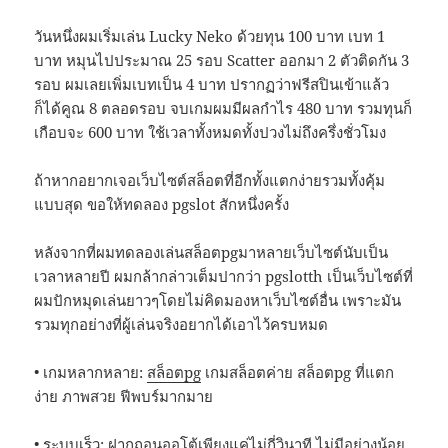
วันหนึ่งผมเริ่มเล่น Lucky Neko ด้วยทุน 100 บาท เบท 1
บาท หมุนไปประมาณ 25 รอบ Scatter ออกมา 2 ตัวติดกัน 3
รอบ ผมเลยเพิ่มเบทเป็น 4 บาท ปรากฏว่าฟรีสปินเข้าแล้ว
ก็ได้คูณ 8 ตลอดรอบ จบเกมผมมีผลกำไร 480 บาท รวมทุนก็
เกือบจะ 600 บาท ใช้เวลาทั้งหมดทั้งปวงไม่ถึงครึ่งชั่วโมง
ถ้าหากอยากเจอเว็บไซต์สล็อตที่อีกทั้งแตกง่ายรวมทั้งคุ้ม
แบบสุด ขอให้ทดลอง pgslot สักหนึ่งครั้ง
หลังจากที่ผมทดลองเล่นสล็อตpgมาหลายเว็บไซต์นับเป็น
เวลาหลายปี ผมกล้ากล่าวเต็มปากว่า pgslotth เป็นเว็บไซต์ที่
ผมปักหมุดเล่นยาวๆโดยไม่คิดมองหาเว็บไซต์อื่น เพราะมัน
รวมทุกอย่างที่ผู้เล่นจริงอยากได้เอาไว้ครบหมด
• เกมหลากหลาย:
สล็อตpg
เกมสล็อตค่าย สล็อตpg ที่แตก
ง่าย ภาพสวย ฟีพบร์มากมาย
• ระบบเร็ว: ฝากถอนออโต้เพียงแค่ไม่กี่วินาที ไม่มีอย่างน้อย