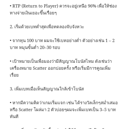
• RTP (Return to Player) ควรจะอยู่เหนือ 96% เพื่อให้ช่อง
ทางจ่ายเงินเยอะขึ้นเรื่อยๆ
2. เริ่มด้วยเบทต่ำสุดเพื่อทดลองจับจังหวะ
• จากทุน 100 บาท ผมจะใช้เบทอย่างต่ำ ตัวอย่างเช่น 1 – 2
บาท หมุนขั้นต่ำ 20–30 รอบ
• เป้าหมายเป็นเพื่อมองว่ามีสัญญาณโบนัสไหม ดังเช่นว่า
เครื่องหมาย Scatter ออกบ่อยครั้ง หรือเริ่มมีการคูณเพิ่ม
เรื่อย
3. เพิ่มเบทเมื่อเห็นสัญญาณใกล้เข้าโบนัส
• หากมีความคิดว่าเกมเริ่มแจก เช่น ได้รางวัลเล็กๆสม่ำเสมอ
หรือ Scatter โผล่มา 2 ตัวบ่อยๆผมจะเพิ่มเบทเป็น 3–5 บาท
ทันที