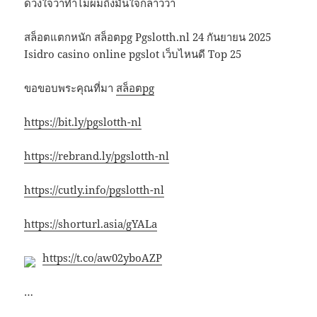
ดวงใจว่าทำไมผมถึงมั่นใจกล่าวว่า
สล็อตแตกหนัก สล็อตpg Pgslotth.nl 24 กันยายน 2025
Isidro casino online pgslot เว็บไหนดี Top 25
ขอขอบพระคุณที่มา
สล็อตpg
https://bit.ly/pgslotth-nl
https://rebrand.ly/pgslotth-nl
https://cutly.info/pgslotth-nl
https://shorturl.asia/gYALa
https://t.co/aw02yboAZP
…