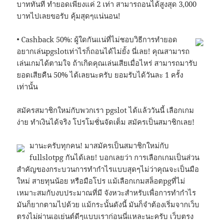
บาททันที ทำยอดเพียงแค่ 2 เท่า สามารถอนได้สูงสุด 3,000
บาทไปเลยขอรับ คุ้มสุดๆแน่นอน!
• Cashback 50%: ผู้ใดกันแน่ที่ไม่ชอบวิธีการทำยอด
อยากเล่นpgslotเท่าไรก็ถอนได้ไม่ยั้ง นี่เลย! คุณสามารถ
เล่นเกมได้ตามใจ ถ้าเกิดคุณเล่นเสียเมื่อไหร่ สามารถมารับ
ยอดเสียคืน 50% ได้เลยนะครับ ยอมรับได้วันละ 1 ครั้ง
เท่านั้น
สมัครสมาชิกใหม่กับพวกเรา pgslot ได้แล้ววันนี้ เลือกเกม
ง่าย ทำเงินได้จริง โปรโมชั่นจัดเต็ม สมัครเป็นสมาชิกเลย!
มานะครับทุกคน! มาสมัครเป็นสมาชิกใหม่กับ
fullslotpg กันได้เลย! บอกเลยว่า การเลือกเกมเป็นส่วน
สำคัญของกระบวนการทำกำไรแบบสุดๆไม่ว่าคุณจะเป็นมือ
ใหม่ สายทุนน้อย หรือมือโปร แม้เลือกเกมสล็อตpgที่ไม่
เหมาะสมกับงบประมาณที่มี จังหวะสำหรับเพื่อการทำกำไร
มันก็ยากตามไปด้วย แม้กระนั้นดังนี้ มันก็จำต้องเริ่มจากเว็บ
ตรงไม่ผ่านเอเย่นต์ดีๆแบบเราก่อนนี่แหละนะครับ เว็บตรง