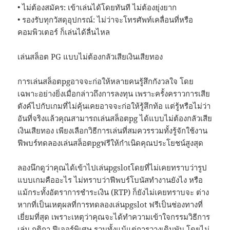
• ไม่ต้องสมัคร: เข้าเล่นได้โดยทันที ไม่ต้องยุ่งยาก
• รองรับทุกวัสดุอุปกรณ์: ไม่ว่าจะโทรศัพท์เคลื่อนที่หรือ
คอมพิวเตอร์ ก็เล่นได้ลื่นไหล
เล่นสล็อต PG แบบไม่ต้องกลัวเสียเงินเสียทอง
การเล่นสล็อตpgอาจจะก่อให้หลายคนรู้สึกกังวลใจ โดย
เฉพาะอย่างยิ่งเมื่อกล่าวถึงการลงทุน เพราะครั้งคราวการเสีย
ตังค์ไปกับเกมที่ไม่คุ้นเคยอาจจะก่อให้รู้สึกท้อ แต่รู้หรือไม่ว่า
อันที่จริงแล้วคุณสามารถเล่นสล็อตpg ได้แบบไม่ต้องกลัวเสีย
เงินเสียทอง เพียงเลือกวิธีการเล่นที่สมควรรวมทั้งรู้จักใช้งาน
ฟีพบร์ทดลองเล่นสล็อตpgฟรีให้กำเนิดคุณประโยชน์สูงสุด
ลองนึกดูว่าคุณได้เข้าไปเล่นpgslotโดยที่ไม่เคยทราบว่ารูป
แบบเกมคืออะไร ไม่ทราบว่าฟีพบร์โบนัสทำงานยังไง หรือ
แม้กระทั้งอัตราการชำระเงิน (RTP) ก็ยังไม่เคยทราบจะ ต่าง
หากที่เป็นเหตุผลที่การทดลองเล่นpgslot ฟรีเป็นช่องทางที่
เยี่ยมที่สุด เพราะเหตุว่าคุณจะได้ทำความเข้าใจกรรมวิธีการ
เล่น กติกา ฟีเจอร์พิเศษ รวมทั้งแม้แต่การวางเดิมพัน โดยไม่