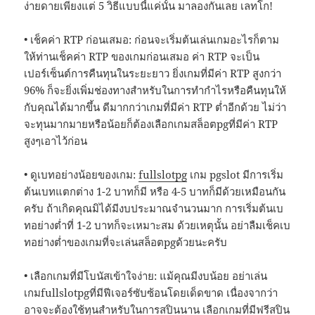
ง่ายดายเพียงแต่ 5 วิธีแบบนี้แค่นั้น มาลองกันเลย เลทโก!
• เช็คค่า RTP ก่อนเสมอ: ก่อนจะเริ่มต้นเล่นเกมอะไรก็ตาม
ให้ท่านเช็คค่า RTP ของเกมก่อนเสมอ ค่า RTP จะเป็น
เปอร์เซ็นต์การคืนทุนในระยะยาว ยิ่งเกมที่มีค่า RTP สูงกว่า
96% ก็จะยิ่งเพิ่มช่องทางสำหรับในการทำกำไรหรือคืนทุนให้
กับคุณได้มากขึ้น ดีมากกว่าเกมที่มีค่า RTP ต่ำอีกด้วย ไม่ว่า
จะทุนมากมายหรือน้อยก็ต้องเลือกเกมสล็อตpgที่มีค่า RTP
สูงๆเอาไว้ก่อน
• ดูเบทอย่างน้อยของเกม:
fullslotpg
เกม pgslot มีการเริ่ม
ต้นเบทแตกต่าง 1-2 บาทก็มี หรือ 4-5 บาทก็มีด้วยเหมือนกัน
ครับ ถ้าเกิดคุณมิได้มีงบประมาณจำนวนมาก การเริ่มต้นเบ
ทอย่างต่ำที่ 1-2 บาทก็จะเหมาะสม ด้วยเหตุนั้น อย่าลืมเช็คเบ
ทอย่างต่ำของเกมที่จะเล่นสล็อตpgด้วยนะครับ
• เลือกเกมที่มีโบนัสเข้าใจง่าย: แม้คุณมีงบน้อย อย่าเล่น
เกมfullslotpgที่มีฟีเจอร์ซับซ้อนโดยเด็ดขาด เนื่องจากว่า
อาจจะต้องใช้ทุนสำหรับในการสปินนาน เลือกเกมที่มีฟรีสปิน