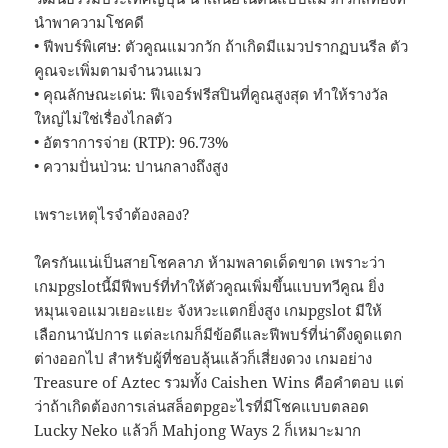
นำพาความโชคดี
• ฟีพบร์พิเศษ: ตัวคูณแมวกวัก ถ้าเกิดมีแมวปรากฏบนรีล ตัว
คูณจะเพิ่มตามจำนวนแมว
• คุณลักษณะเด่น: ฟีเจอร์ฟรีสปินที่คูณสูงสุด ทำให้รางวัล
ใหญ่ไม่ใช่เรื่องไกลตัว
• อัตราการจ่าย (RTP): 96.73%
• ความปั่นป่วน: ปานกลางถึงสูง
เพราะเหตุไรจำต้องลอง?
ใครกันแน่เป็นสายโชคลาภ ห้ามพลาดเด็ดขาด เพราะว่า
เกมpgslotนี้มีฟีพบร์ที่ทำให้ตัวคูณเพิ่มขึ้นแบบทวีคูณ ยิ่ง
หมุนเจอแมวเยอะแยะ จังหวะแตกยิ่งสูง เกมpgslot มีให้
เลือกนานัปการ แต่ละเกมก็มีข้อดีและฟีพบร์ที่น่าดึงดูดแตก
ต่างออกไป สำหรับผู้ที่ชอบลุ้นแล้วก็เสี่ยงดวง เกมอย่าง
Treasure of Aztec รวมทั้ง Caishen Wins คือคำตอบ แต่
ว่าถ้าเกิดต้องการเล่นสล็อตpgอะไรที่มีโชคแบบตลอด
Lucky Neko แล้วก็ Mahjong Ways 2 ก็เหมาะมาก