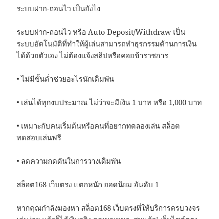
ระบบฝาก-ถอนไว เป็นยังไง
ระบบฝาก-ถอนไว หรือ Auto Deposit/Withdraw เป็น
ระบบอัตโนมัติที่ทำให้ผู้เล่นสามารถทำธุรกรรมด้านการเงิน
ได้ด้วยตัวเอง ไม่ต้องแจ้งสลิปหรือคอยข้าราชการ
• ไม่มีขั้นต่ำช่วยอะไรนักเดิมพัน
• เล่นได้ทุกงบประมาณ ไม่ว่าจะมีเงิน 1 บาท หรือ 1,000 บาท
• เหมาะกับคนเริ่มต้นหรือคนที่อยากทดลองเล่น สล็อต
ทดสอบเล่นฟรี
• ลดความกดดันในการวางเดิมพัน
สล็อต168 เว็บตรง แตกหนัก ยอดนิยม อันดับ 1
หากคุณกำลังมองหา สล็อต168 เว็บตรงที่ให้บริการครบวงจร