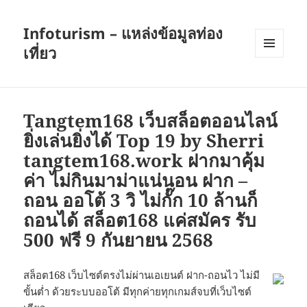
Infoturism – แหล่งข้อมูลท่อง
เที่ยว
เมนู
และวิด
เจ็ต
Tangtem168 เว็บสล็อตออนไลน์
ยิ่งเล่นยิ่งได้ Top 19 by Sherri
tangtem168.work ฝากมาคุ้ม
ค่า ไม่กินมาม่าแน่นอน ฝาก –
ถอน ออโต้ 3 วิ ไม่กั๊ก 10 ล้านก็
ถอนได้ สล็อต168 แค่สมัคร รับ
500 ฟรี 9 กันยายน 2568
สล็อต168 เว็บไซต์ตรงไม่ผ่านเอเยนต์ ฝาก-ถอนไว ไม่มี
ขั้นต่ำ ด้วยระบบออโต้ มีทุกค่ายทุกเกมส์จบที่เว็บไซต์