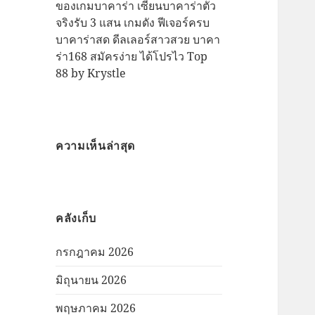
ของเกมบาคาร่า เซียนบาคาร่าตัว
จริงรับ 3 แสน เกมดัง ฟีเจอร์ครบ
บาคาร่าสด ดีลเลอร์สาวสวย บาคา
ร่า168 สมัครง่าย ได้โปรไว Top
88 by Krystle
ความเห็นล่าสุด
คลังเก็บ
กรกฎาคม 2026
มิถุนายน 2026
พฤษภาคม 2026