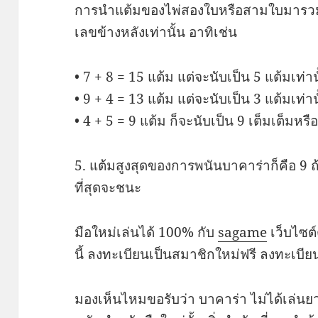
การนำแต้มของไพ่สองใบหรือสามใบมารวมก
เลขข้างหลังเท่านั้น อาทิเช่น
• 7 + 8 = 15 แต้ม แต่จะนับเป็น 5 แต้มเท่าน
• 9 + 4 = 13 แต้ม แต่จะนับเป็น 3 แต้มเท่าน
• 4 + 5 = 9 แต้ม ก็จะนับเป็น 9 เต็มเต็มหรื
5. แต้มสูงสุดของการพนันบาคาร่าก็คือ 9 ถ้า
ที่สุดจะชนะ
มือใหม่เล่นได้ 100% กับ
sagame
เว็บไซต์ต
นี้ ลงทะเบียนเป็นสมาชิกใหม่ฟรี ลงทะเบ
มองเห็นไหมขอรับว่า บาคาร่า ไม่ได้เล่นย