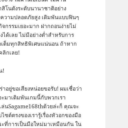
สิโนดังระดับนานาชาติอย่าง
็ความปลอดภัยสูง เดิมพันแบบฟินๆ
ก็กิจกรรมเยอะมาก ฝากถอนง่ายไม่
ด้เลย ไม่มีอย่างต่ำสำหรับการ
เต็มทุกสิทธิพิเศษแน่นอน ถ้าหาก
 คลิกเลย!
น!
าอยู่ขอเสียงหน่อยขอรับ! ผมเชื่อว่า
าจะมาเดิมพันเกมนี้กับพวกเรา
ดเล่นSagame168thด้วยล่ะก็ คุณจะ
บไซต์ตรงของเรารู้เรื่องหัวอกของมือ
ณะที่การเป็นมือใหม่มาเหมือนกัน ใน