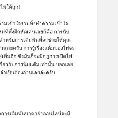
พ่ให้ถูก!
ความเข้าใจรวมทั้งทำความเข้าใจ
่ที่พึ่งฝึกหัดเล่นเลยก็คือ การนับ
สำหรับการเดิมพันที่จะช่วยให้คุณ
ยากเลยครับ การรู้เรื่องแต้มของไพ่จะ
เพิ่มอีก ซึ่งมันก็จะมีกฎการเปิดไพ่
กี่ยวกับการนับแต้มเท่านั้น บอกเลย
งจำเป็นต้องอ่านเลยล่ะครับ
อการเดิมพันบาคาร่าออนไลน์จะมี