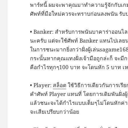
พาร์ทนี้ ผมจะพาคุณมาทำความรู้จักกับเก
ศัพท์ที่มือใหม่ควรจะทราบก่อนลงพนัน รับ
• Banker: สำหรับการพนันบาคาร่าออนไลน์นั
นะครับ แต่จะใช้ศัพท์ Banker แทนไปเลยน
ในการชนะมากยิ่งกว่าฝั่งผู้เล่นsagame168t
กระนั้นหากคุณแทงฝั่งเจ้ามือถูกล่ะก็ จะมี
คือกำไรทุกๆ100 บาท จะโดนหัก 5 บาท เห
• Player:
สล็อต
ใช้วิธีการเดียวกันการเรียกฝ
คำศัพท์ Player แทนที่ โดยการเดิมพันฝั่ง
แล้วชนะจะได้กำไรแบบเต็มๆไม่โดนหักค่าค
จะเสียเปรียบกว่าน้อย