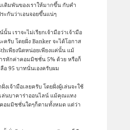
มเดิมพันของเราให้มากขึ้น กับคำ
ประกันว่าเอนจอยขึ้นแน่ๆ
้น เราจะไม่เรียกเจ้ามือว่าเจ้ามือ
ะครับ โดยฝั่ง Banker จะได้โอกาส
hเพียงนิดหน่อยเพียงแค่นั้น แม้
การหักค่าคอมมิชชั่น 5% ด้วย หรือก็
ลือ 95 บาทนั่นเองครับผม
ั่งเจ้ามือเลยครับ โดยฝั่งผู้เล่นจะใช้
ผู้เล่นบาคาร่าออนไลน์ แม้คุณแทง
อมมิชชั่นใดๆก็ตามทั้งหมด แต่ว่า