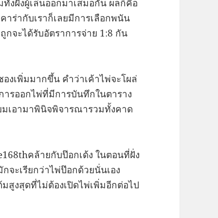
มทั้งฝั่งผู้เล่นออกมาเสมอกัน ผลก็คือ
าคาร่ากับเราก็เลยมีการเลือกพนัน
ูกจะได้รับอัตราการจ่าย 1:8 กัน
ำชองเพิ่มมากขึ้น คำว่าเค้าไพ่จะโผล่
การออกไพ่ที่มีการบันทึกในตาราง
ะนิยมเอามาพินิจพิจารณารวมทั้งคาด
168thคล้ายกับป๊อกเด้ง ในตอนที่ฝั่ง
็มักจะเรียกว่าไพ่ป๊อกด้วยนั่นเอง
้มสูงสุดที่ไม่ต้องเปิดไพ่เพิ่มอีกต่อไป