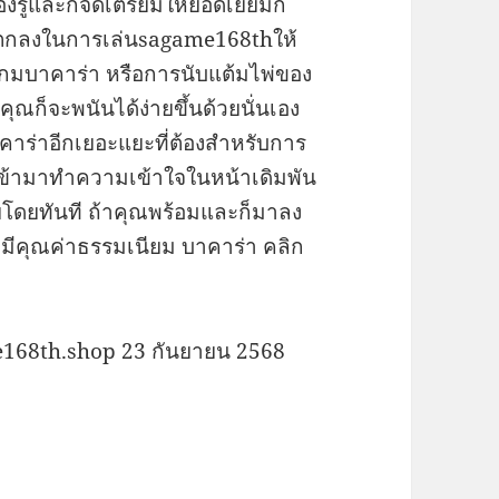
งรู้และก็จัดเตรียมให้ยอดเยี่ยมก็
อตกลงในการเล่นsagame168thให้
์ในเกมบาคาร่า หรือการนับแต้มไพ่ของ
 คุณก็จะพนันได้ง่ายขึ้นด้วยนั่นเอง
คาร่าอีกเยอะแยะที่ต้องสำหรับการ
ถเข้ามาทำความเข้าใจในหน้าเดิมพัน
โดยทันที ถ้าคุณพร้อมและก็มาลง
ม่มีคุณค่าธรรมเนียม บาคาร่า คลิก
e168th.shop 23 กันยายน 2568