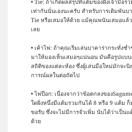
• Tie: ถ้าเกิดผลสรุปที่แต้มของฝั่งเจ้ามือรว
เท่ากันนั่นเองนะครับ สำหรับการเดิมพันบ
Tie หรือเสมอให้ด้วย แม้คุณพนันเสมอแล้วถ
เลย
• เค้าไพ่: ถ้าคุณเริ่มเล่นบาคาร่ากระทั่งช่
มาให้มองเห็นเสมอๆแน่นอน มันคือรูปแบบ
สถิติของแต่ละห้อง ซึ่งผู้เล่นมือใหม่มักจ
การณ์ผลในต่อถัดไป
• ไพ่ป๊อก: เนื่องจากว่าข้อตกลงของSagame
ใดฝั่งหนึ่งมีแต้มรวมกันได้ 8 หรือ 9 แต้ม ก
ขอรับ ซึ่งจะไม่มีการจั่วเพิ่ม นับได้ว่าเป็นแต
ด้วย