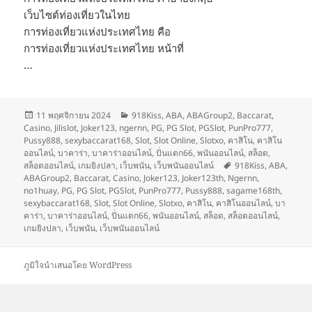
เว็บไซต์ท่องเที่ยวในไทย
การท่องเที่ยวแห่งประเทศไทย คือ
การท่องเที่ยวแห่งประเทศไทย หน้าที่
…
เขียน
หมวด
11 พฤศจิกายน 2024
918Kiss
,
ABA
,
ABAGroup2
,
Baccarat
,
เมื่อ
หมู่
Casino
,
Jilislot
,
Joker123
,
ngernn
,
PG
,
PG Slot
,
PGSlot
,
PunPro777
,
Pussy888
,
sexybaccarat168
,
Slot
,
Slot Online
,
Slotxo
,
คาสิโน
,
คาสิโน
ออนไลน์
,
บาคาร่า
,
บาคาร่าออนไลน์
,
ปั่นแตก66
,
พนันออนไลน์
,
สล็อต
,
ป้าย
สล็อตออนไลน์
,
เกมยิงปลา
,
เว็บพนัน
,
เว็บพนันออนไลน์
918Kiss
,
ABA
,
กำกับ
ABAGroup2
,
Baccarat
,
Casino
,
Joker123
,
Joker123th
,
Ngernn
,
no1huay
,
PG
,
PG Slot
,
PGSlot
,
PunPro777
,
Pussy888
,
sagame168th
,
sexybaccarat168
,
Slot
,
Slot Online
,
Slotxo
,
คาสิโน
,
คาสิโนออนไลน์
,
บา
คาร่า
,
บาคาร่าออนไลน์
,
ปั่นแตก66
,
พนันออนไลน์
,
สล็อต
,
สล็อตออนไลน์
,
เกมยิงปลา
,
เว็บพนัน
,
เว็บพนันออนไลน์
ภูมิใจนำเสนอโดย WordPress