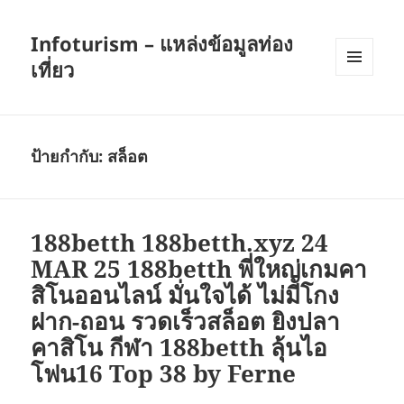
Infoturism – แหล่งข้อมูลท่อง
เที่ยว
เมนู
และวิด
เจ็ต
ป้ายกำกับ:
สล็อต
188betth 188betth.xyz 24
MAR 25 188betth พี่ใหญ่เกมคา
สิโนออนไลน์ มั่นใจได้ ไม่มีโกง
ฝาก-ถอน รวดเร็วสล็อต ยิงปลา
คาสิโน กีฬา 188betth ลุ้นไอ
โฟน16 Top 38 by Ferne