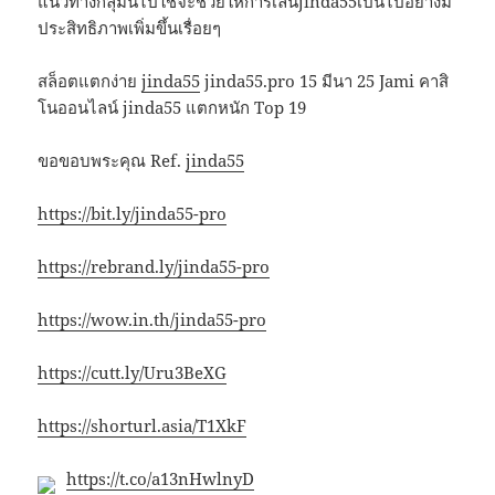
แนวทางกลุ่มนี้ไปใช้จะช่วยให้การเล่นjinda55เป็นไปอย่างมี
ประสิทธิภาพเพิ่มขึ้นเรื่อยๆ
สล็อตแตกง่าย
jinda55
jinda55.pro 15 มีนา 25 Jami คาสิ
โนออนไลน์ jinda55 แตกหนัก Top 19
ขอขอบพระคุณ Ref.
jinda55
https://bit.ly/jinda55-pro
https://rebrand.ly/jinda55-pro
https://wow.in.th/jinda55-pro
https://cutt.ly/Uru3BeXG
https://shorturl.asia/T1XkF
https://t.co/a13nHwlnyD