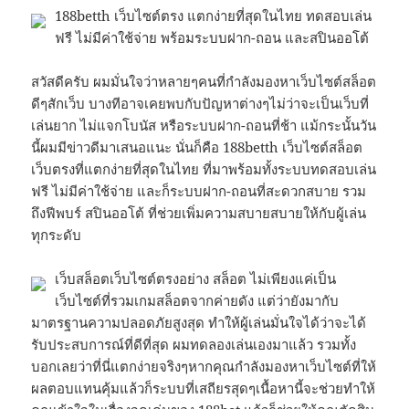
188betth เว็บไซต์ตรง แตกง่ายที่สุดในไทย ทดสอบเล่น
ฟรี ไม่มีค่าใช้จ่าย พร้อมระบบฝาก-ถอน และสปินออโต้
สวัสดีครับ ผมมั่นใจว่าหลายๆคนที่กำลังมองหาเว็บไซต์สล็อต
ดีๆสักเว็บ บางทีอาจเคยพบกับปัญหาต่างๆไม่ว่าจะเป็นเว็บที่
เล่นยาก ไม่แจกโบนัส หรือระบบฝาก-ถอนที่ช้า แม้กระนั้นวัน
นี้ผมมีข่าวดีมาเสนอแนะ นั่นก็คือ 188betth เว็บไซต์สล็อต
เว็บตรงที่แตกง่ายที่สุดในไทย ที่มาพร้อมทั้งระบบทดสอบเล่น
ฟรี ไม่มีค่าใช้จ่าย และก็ระบบฝาก-ถอนที่สะดวกสบาย รวม
ถึงฟีพบร์ สปินออโต้ ที่ช่วยเพิ่มความสบายสบายให้กับผู้เล่น
ทุกระดับ
เว็บสล็อตเว็บไซต์ตรงอย่าง สล็อต ไม่เพียงแค่เป็น
เว็บไซต์ที่รวมเกมสล็อตจากค่ายดัง แต่ว่ายังมากับ
มาตรฐานความปลอดภัยสูงสุด ทำให้ผู้เล่นมั่นใจได้ว่าจะได้
รับประสบการณ์ที่ดีที่สุด ผมทดลองเล่นเองมาแล้ว รวมทั้ง
บอกเลยว่าที่นี่แตกง่ายจริงๆหากคุณกำลังมองหาเว็บไซต์ที่ให้
ผลตอบแทนคุ้มแล้วก็ระบบที่เสถียรสุดๆเนื้อหานี้จะช่วยทำให้