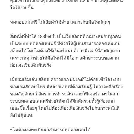
คุณเข้าใจในเรื่องจุดเด่นของ 188bet แล้วก็ช่วยให้คุณตัดสิน
ใจได้ง่ายขึ้น
ทดสอบเล่นฟรี ไม่เสียค่าใช้จ่าย เหมาะกับมือใหม่สุดๆ
สิ่งหนึ่งที่ทำให้ 188betth เป็นเว็บสล็อตที่เหมาะสมกับทุกคน
เป็นระบบ ทดลองเล่นฟรี ที่ช่วยให้ผู้เล่นสามารถลองเล่นเกม
สล็อตได้โดยไม่ต้องใช้เงินจริง ผมคิดว่าฟีเจอร์นี้สำคัญมาก
เพราะเหตุว่าช่วยให้มือใหม่ได้มีโอกาสศึกษาระบบของเกม
ก่อนจะเริ่มเดิมพันจริง
เมื่อผมเริ่มเล่น สล็อต คราวแรก ผมเองก็ไม่ค่อยเข้าใจระบบ
ของเกมสักเท่าไหร่ มีหลายแบบที่ต้องเรียนรู้ ไม่ว่าจะคือเรื่อง
ของสัญลักษณ์ อัตราการชำระเงิน และก็ฟีเจอร์ต่างๆในเกม
ระบบทดสอบเล่นฟรีช่วยให้ผมได้ฝึกหัดรวมทั้งรู้เรื่องเกม
เยอะขึ้นเรื่อยๆ โดยไม่ต้องเสี่ยงเสียเงินจริงไปกับการพนันที่
ยังไม่คุ้นเคย
• ไม่ต้องลงทะเบียนก็สามารถทดลองเล่นได้