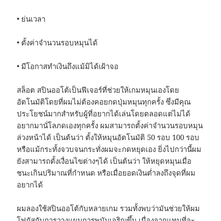
• ย่นเวลา
• ตั้งค่าจำนวนรอบหมุนได้
• มีโอกาสทำเงินถึงแม้มิได้เฝ้าจอ
สล็อต สปินออโต้เป็นฟีเจอร์ที่ช่วยให้เกมหมุนเองโดย
อัตโนมัติโดยที่ผมไม่ต้องคอยกดปุ่มหมุนทุกครั้ง ซึ่งมีคุณ
ประโยชน์มากสำหรับผู้ที่อยากได้เล่นโดยตลอดแต่ไม่ได้
อยากมานั่โลภดเองทุกครั้ง ผมสามารถตั้งค่าจำนวนรอบหมุน
ล่วงหน้าได้ เป็นต้นว่า ตั้งให้หมุนอัตโนมัติ 50 รอบ 100 รอบ
หรือแม้กระทั้งจวบจนกระทั่งผมจะกดหยุดเอง ยิ่งไปกว่านี้ผม
ยังสามารถตั้งเงื่อนไขต่างๆได้ เป็นต้นว่า ให้หยุดหมุนเมื่อ
ชนะเกินปริมาณที่กำหนด หรือเมื่อยอดเงินต่ำลงถึงจุดที่ผม
อยากได้
ผมลองใช้สปินออโต้กับหลายเกม รวมทั้งพบว่ามันช่วยให้ผม
โฟกัสกับการวางแผนการพนันเจริญขึ้น เนื่องจากแทนที่จะ