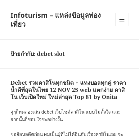
Infoturism – แหล่งข้อมูลท่อง
เที่ยว
เมนู
และวิด
เจ็ต
ป้ายกำกับ:
debet slot
Debet รวมคาสิโนทุกชนิด + แทงบอลทุกคู่ ราคา
น้ำดีที่สุดในไทย 12 NOV 25 web แตกง่าย คาสิ
โน เว็บเปิดใหม่ ใหม่ล่าสุด Top 81 by Onita
จู่ๆก็ทดลองเล่น debet เว็บไซต์คาสิโน แบบไม่ตั้งใจ และ
จากนั้นก็ชอบใจซะอย่างงั้น
ขอย้อนอดีตก่อน ผมเป็นผู้ที่ไม่ได้อินกับเรื่องคาสิโนเลย จะ