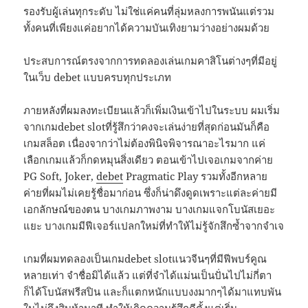
รองรับผู้เล่นทุกระดับ ไม่ใช่แค่คนที่ลุ่มหลงการพนันแต่รวม
ทั้งคนที่เพียงแค่อยากได้ความบันเทิงยามว่างอย่างผมด้วย
ประสบการณ์ตรงจากการทดลองเล่นเกมคาสิโนต่างๆที่มีอยู่
ในเว็บ debet แบบครบทุกประเภท
ภายหลังที่ผมลงทะเบียนแล้วก็เพิ่มเงินเข้าไปในระบบ ผมเริ่ม
จากเกมdebet slotที่รู้สึกว่าคงจะเล่นง่ายที่สุดก่อนมันก็คือ
เกมสล็อต เนื่องจากว่าไม่ต้องพินิจพิจารณาอะไรมาก แค่
เลือกเกมแล้วก็กดหมุนสิ่งเดียว ตอนเข้าไปเจอเกมจากค่าย
PG Soft, Joker,
debet
Pragmatic Play รวมทั้งอีกหลาย
ค่ายที่ผมไม่เคยรู้ชื่อมาก่อน ซึ่งก็น่าดึงดูดเพราะแต่ละค่ายมี
เอกลักษณ์ของตน บางเกมภาพงาม บางเกมแจกโบนัสเยอะ
แยะ บางเกมมีฟีเจอร์แปลกใหม่ที่ทำให้ไม่รู้จักสึกซ้ำจากจำเจ
เกมที่ผมทดลองเป็นเกมdebet slotแนวจีนๆที่มีฟีพบร์คูณ
หลายเท่า จำชื่อมิได้แล้ว แต่ที่จำได้แม่นเป็นปั่นไปไม่กี่ตา
ก็ได้โบนัสฟรีสปิน และก็แตกหนักแบบงงมากๆได้มาแทบพัน