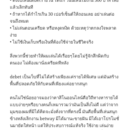
• ตั้งงบเล่นdebetรายวัน ได้แก่ วันนี้เล่นไม่เกิน 300 บาท เสีย
แล้วเลิกทันที
• ถ้าหากได้กำไรเกิน 30 เปอร์เซ็นต์ให้ถอนเลย อย่าเล่นต่อ
จนถึงหมด
• ไม่เล่นตอนเครียด หรือหงุดหงิด ด้วยเหตุว่าตกลงใจพลาด
ง่าย
• ไม่ใช้เงินเก็บหรือเงินที่ต้องใช้จ่ายในชีวิตจริง
สิ่งพวกนี้ช่วยทำให้ผมเล่นได้เรื่อยๆโดยไม่รู้จักสึกผิดกับ
ตนเอง ไม่ต้องมานั่งเครียดทีหลัง
debet เป็นเว็บที่ไม่ได้สร้างเพียงแค่รายได้พิเศษ แต่มันสร้าง
พื้นที่ปลอดภัยให้กับคนที่เพียงแค่อยากสนุก
คนไม่ใช่น้อยอาจมองว่าคาสิโนออนไลน์คือวิถีทางหารายได้
แบบง่ายๆหรือบางคนก็เหมารวมว่ามันเป็นสิ่งไม่ดี แต่ว่าจาก
มุมของผมที่มิได้คิดจะมั่งคั่งจากที่ตรงนี้ มันคือพื้นที่เล่นสนุก
ข้างหลังเลิกงาน betway มิได้มานะขายฝัน มิได้เอาโปรโมชั่
นมายัดใส่หน้า แต่ให้ประสบการณ์แท้จริง ใช้ง่าย เล่นง่าย