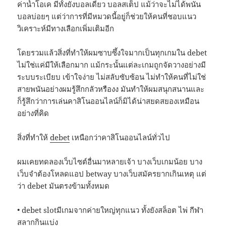
ค่าน้ำโอเค มีทั้งยังบอลเดี่ยว บอลสเต็ป แม้ว่าจะไม่ได้พนัน
บอลบ่อยๆ แต่ว่าการที่มีหมวดนี้อยู่ก็ช่วยให้คนที่ชอบแนว
วิเคราะห์มีทางเลือกเพิ่มเติมอีก
โดยรวมแล้วสิ่งที่ทำให้ผมซาบซึ้งใจมากเป็นทุกเกมใน debet
ไม่ใช่แค่มีให้เลือกมาก แม้กระนั้นแต่ละเกมถูกจัดวางอย่างมี
ระบบระเบียบ เข้าใจง่าย ไม่สลับซับซ้อน ไม่ทำให้คนที่ไม่ใช่
สายพนันอย่างผมรู้สึกกลัวหรืองง มันทำให้ผมสนุกสนานและ
ก็รู้สึกว่าการเล่นคาสิโนออนไลน์ก็มิได้น่าสยดสยองเหมือน
อย่างที่คิด
สิ่งที่ทำให้
debet
เหนือกว่าคาสิโนออนไลน์ทั่วไป
ผมเคยทดลองเว็บไซต์อื่นมาหลายเจ้า บางเว็บเกมน้อย บาง
เว็บจำต้องโหลดแอป betway บางเว็บสมัครยากเกินเหตุ แต่
ว่า debet มันตรงข้ามทั้งหมด
• debet slotมีเกมจากค่ายใหญ่ทุกแนว ทั้งยังสล็อต ไพ่ กีฬา
สลากกินแบ่ง