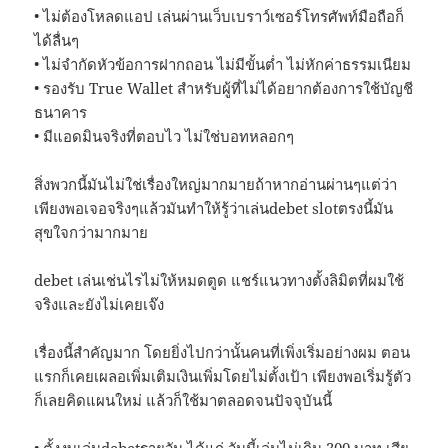
• ไม่ต้องโหลดแอป เล่นผ่านเว็บเบราว์เซอร์โทรศัพท์มือถือก็
ได้ลื่นๆ
• ไม่จำกัดหัวข้อการฝากถอน ไม่มีขั้นต่ำ ไม่หักค่าธรรมเนียม
• รองรับ True Wallet สำหรับผู้ที่ไม่ได้อยากต้องการใช้บัญชี
ธนาคาร
• มีแอดมินจริงที่ตอบไว ไม่ใช่บอทหลอกๆ
สิ่งพวกนี้มันไม่ใช่เรื่องใหญ่มากมายถ้าหากอ่านผ่านๆแต่ว่า
เพียงพอเจอจริงๆแล้วมันทำให้รู้ว่าเล่นdebet slotตรงนี้มัน
สุขใจกว่ามากมาย
debet เล่นเช่นไรไม่ให้หมดตูด แชร์แนวทางตั้งลิมิตที่ผมใช้
จริงและยังไม่เคยเจ๊ง
เรื่องนี้สำคัญมาก โดยยิ่งไปกว่านั้นคนที่เพิ่งเริ่มอย่างผม ตอน
แรกก็เคยเผลอเพิ่มเติมเงินเพิ่มโดยไม่ตั้งเป้า เพียงพอเริ่มรู้ตัว
ก็เลยคิดแผนใหม่ แล้วก็ใช้มาตลอดจนปัจจุบันนี้